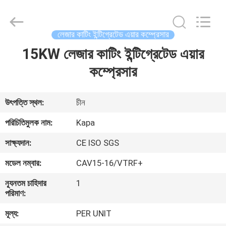
2026
Jiangxi
Kapa
Gas
Technology
লেজার কাটিং ইন্টিগ্রেটেড এয়ার কম্প্রেসার
Co.,Ltd.
All
Rights
15KW লেজার কাটিং ইন্টিগ্রেটেড এয়ার
বাড়ি
Reserved.
কম্প্রেসার
পণ্য
উৎপত্তি স্থল:
চীন
ভিডিও
পরিচিতিমুলক নাম:
Kapa
সাক্ষ্যদান:
CE ISO SGS
আমাদের
মডেল নম্বার:
CAV15-16/VTRF+
সম্পর্কে
ন্যূনতম চাহিদার
1
পরিমাণ:
কারখানা
মূল্য:
PER UNIT
পরিদর্শন