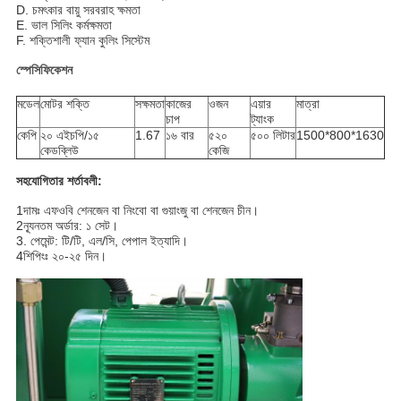
D. চমৎকার বায়ু সরবরাহ ক্ষমতা
E. ভাল সিলিং কর্মক্ষমতা
F. শক্তিশালী ফ্যান কুলিং সিস্টেম
স্পেসিফিকেশন
মডেল
মোটর শক্তি
সক্ষমতা
কাজের
ওজন
এয়ার
মাত্রা
চাপ
ট্যাংক
কেপি
২০ এইচপি/১৫
1.67
১৬ বার
৫২০
৫০০ লিটার
1500*800*1630
কেডব্লিউ
কেজি
সহযোগিতার শর্তাবলী:
1দামঃ এফওবি শেনজেন বা নিংবো বা গুয়াংজু বা শেনজেন চীন।
2ন্যূনতম অর্ডার: ১ সেট।
3. পেমেন্ট: টি/টি, এল/সি, পেপাল ইত্যাদি।
4শিপিংঃ ২০-২৫ দিন।