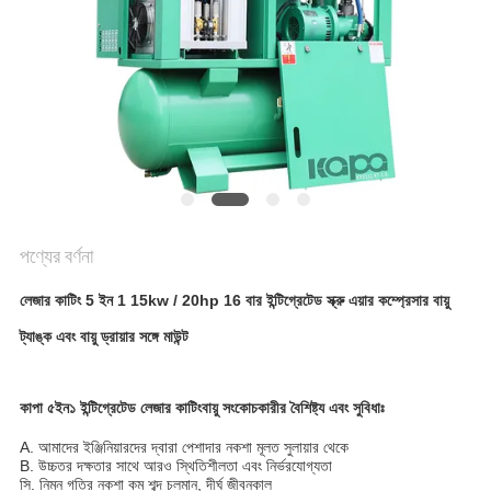
PRIVACY
POLICY
পণ্যের বর্ণনা
লেজার কাটিং 5 ইন 1 15kw / 20hp 16 বার ইন্টিগ্রেটেড স্ক্রু এয়ার কম্প্রেসার বায়ু
ট্যাঙ্ক এবং বায়ু ড্রায়ার সঙ্গে মাউন্ট
কাপা ৫ইন১ ইন্টিগ্রেটেড লেজার কাটিং
বায়ু সংকোচকারীর বৈশিষ্ট্য এবং সুবিধাঃ
A. আমাদের ইঞ্জিনিয়ারদের দ্বারা পেশাদার নকশা মূলত সুলায়ার থেকে
B. উচ্চতর দক্ষতার সাথে আরও স্থিতিশীলতা এবং নির্ভরযোগ্যতা
সি. নিম্ন গতির নকশা কম শব্দ চলমান, দীর্ঘ জীবনকাল