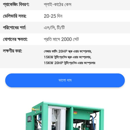
প্যাকেজিং বিবরণ:
প্লাই-কাঠের কেস
গুণমান
ডেলিভারি সময়:
20-25 দিন
নিয়ন্ত্রণ
পরিশোধের শর্ত:
এল/সি, টি/টি
যোগানের ক্ষমতা:
প্রতি মাসে 2000 সেট
আমাদের
লক্ষণীয় করা:
,
লেজার কাটিং 20HP স্ক্রু এয়ার কম্প্রেসার
সাথে
,
15KW ইন্টিগ্রেটেড স্ক্রু এয়ার কম্প্রেসার
যোগাযোগ
15KW 20HP ইন্টিগ্রেটেড এয়ার কম্প্রেসার
ভালো দাম
খবর
সাইট
ম্যাপ