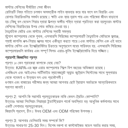
মাস্টার মেশিনের দীর্ঘায়িত সেবা জীবন
রোটারটি নিম্ন গতিতে চলমান অসমত্রীক লাইন ব্যবহার করে যার ফলে বল বিয়ারিং এবং
রোলার বিয়ারিংগুলির সমর্থন রয়েছে। ক্ষতি এবং ব্যয় হ্রাস পায় এবং পরিষেবা জীবন বাড়ানো
হয়।কিছু বল বেভেল গিয়ার দ্বারা উত্পন্ন অক্ষীয় শক্তি দ্বারা প্রতিহত করা হয়সুতরাং মাস্টার
মেশিনের বিয়ারিংয়ের উপর লোড কমিয়ে দেওয়া হয়।
বৈদ্যুতিক মোটর এবং মাস্টার মেশিনের স্থায়ী সমন্বয়
স্ট্র্যাপ কম্প্রেসার থেকে পৃথক, এসআরসি সিরিজের কম্প্রেসারটি বৈদ্যুতিক মোটরকে ফ্ল্যাঞ্জ,
শ্যাফ্ট কাপলিং বক্স-গিয়ার বক্সের সাথে একীভূত করতে পারে।এবং মাস্টার মেশিন এক এই ভাবে
মাস্টার মেশিন এবং ইলেক্ট্রোমিটার চিরতরে অনুপ্রবেশ মধ্যে সারিবদ্ধ হয়. এসআরসি সিরিজের
কম্প্রেসারগুলি কার্যকর এবং সম্পূর্ণ সিলড এয়ার-কুলিং ইলেক্ট্রোমোটর দিয়ে সজ্জিত।
প্রায়শই জিজ্ঞাসিত প্রশ্ন
প্রশ্ন ১ঃ কেন গ্রাহকরা কাপাকে বেছে নেয়?
উত্তর: KAPA-এর স্ক্রু এয়ার কম্প্রেসার শিল্পে বিশ বছরের অভিজ্ঞতা রয়েছে।
এসজিএস এবং আইএসও সার্টিফাইড ম্যানেজমেন্ট অ্যান্ড কন্ট্রোল সিস্টেমের সাথে সুল্লায়ার
থেকে গবেষণা ও উন্নয়ন দল এবং প্রকৌশলী।
গুণমান এবং বাজারের পরীক্ষার জন্য আমরা আপনার ছোট ট্রায়াল অর্ডারকে আন্তরিকভাবে
স্বাগত জানাই।
প্রশ্ন 2: আপনি কি সরাসরি প্রস্তুতকারক নাকি কেবল ট্রেডিং কোম্পানি?
উত্তরঃ আমরা পিংসিয়াং লিয়াহুয়া ইন্ডাস্ট্রিয়াল পার্কে অবস্থিত বড় আধুনিক কর্মশালার সাথে
একটি পেশাদার প্রস্তুতকারক,
জিয়াংসি প্রদেশ, চীন। উভয় OEM এবং ODM পরিষেবা উপলব্ধ।
প্রশ্ন 3: আপনার ডেলিভারি সময় সম্পর্কে কি?
উত্তরঃ সাধারণত 25-30 দিন। বিশেষ নকশা বা কাস্টমাইজড মডেল অর্ডার করার সময়,