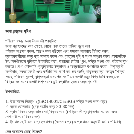
কাপা ব্র্যান্ডের সুবিধা
পরিবেশ রক্ষার জন্য উদ্ভাবনী প্রযুক্তি
কাপা গ্রাহকদের কথা শোনে, বোঝে এবং তাদের চাহিদা পূরণ করে
পরিবেশ সংরক্ষণ করুন, আরও ভাল পরিষেবা এবং সমাধান সরবরাহ নিশ্চিত করুন,
ব্যবহারকারীদের জন্য ব্যয় সাশ্রয় করুন এবং বৃহত্তম বৃদ্ধির স্থান সন্ধান করুন।অর্থনৈতিক
উৎপাদনশীলতার বৃদ্ধিকে উৎসাহিত করা, বাজারের চাহিদা পূরণ, শক্তি সঞ্চয় এবং পরিবেশ দূষণ
কমাতে।কেপা কোম্পানি প্রযুক্তিগত উদ্ভাবন ও অগ্রগতিকে উৎসাহিত করবে, বিশ্বব্যাপী
অংশীদার, সরবরাহকারী এবং কর্মচারীদের সাথে জয়-জয় অর্জন, বায়ুসংক্রান্ত ক্ষেত্রে "শক্তি
সঞ্চয়, পরিবেশ সুরক্ষা, বুদ্ধিমত্তা এবং পরিষেবা" এর একটি নতুন বিশ্ব তৈরি করুন,এবং
বিশ্বমানের মানের একটি বিশ্বমানের এন্টারপ্রাইজ হওয়ার জন্য প্রচেষ্টা.
উপকারিতা:
1. উচ্চ মানের নিয়ন্ত্রণ ((ISO14001/CE/SGS শক্তি সঞ্চয় শংসাপত্র)
2. দ্রুত ডেলিভারি ((বড় অর্ডার জন্য 20-30 দিন)
3. প্রাক বিক্রয় জন্য ভাল সেবা,বিক্রয় পরে ((শক্তিশালী প্রযুক্তিগত সহায়তা এবং
পেশাদারী পরে বিক্রয় দল)
4. ট্রায়াল ছোট অর্ডার গ্রহণযোগ্য ((আপনার প্রকৃত প্রয়োজন অনুযায়ী অর্ডার পরিমাণ)
কেন আমাদের বেছে নিলেন?