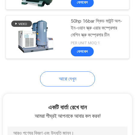
যোগাযোগ
5
সংকুচিত এয়ার স্টেশন
50hp 16bar স্কিড মাউন্ট অল-
ইন-ওয়ান স্ক্রু এয়ার কম্প্রেসার
মেশিন স্ক্রু কম্প্রেসার চীন
PER UNIT MOQ:1
যোগাযোগ
15
আরো দেখুন
এয়ার কমপ্রেসার খুচরা
যন্ত্রাংশ
একটি বার্তা রেখে যান
আমরা শীঘ্রই আপনাকে আবার কল করব!
5