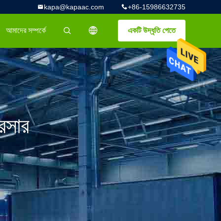
kapa@kapaac.com
+86-15986632735
আমাদের সম্পর্কে
একটি উদ্ধৃতি পেতে
描述
রেসার