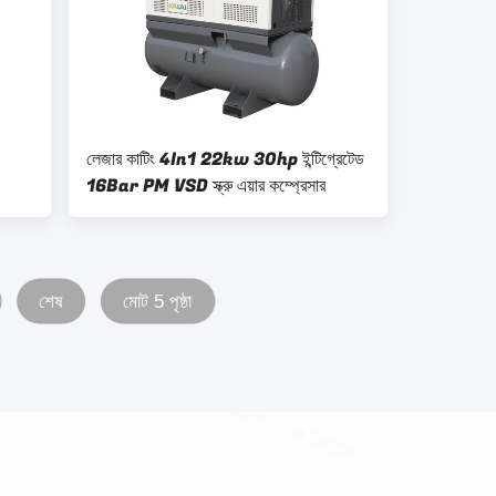
লেজার কাটিং 4In1 22kw 30hp ইন্টিগ্রেটেড
16Bar PM VSD স্ক্রু এয়ার কম্প্রেসার
শেষ
মোট 5 পৃষ্ঠা