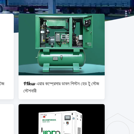
টেজ
11kw এয়ার কম্প্রেসার ডাবল পিস্টন হেড টু স্টেজ
স্টেশনারী