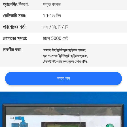
প্যাকেজিং বিবরণ:
শক্ত কাগজ
গুণমান
ডেলিভারি সময়:
10-15 দিন
নিয়ন্ত্রণ
পরিশোধের শর্ত:
এল / সি, টি / টি
যোগানের ক্ষমতা:
মাসে 5000 সেট
আমাদের
লক্ষণীয় করা:
,
টেকসই সিই ইন্টেলিজেন্ট কন্ট্রোল প্যানেল
সাথে
,
স্ক্রু সংক্ষেপক ইন্টেলিজেন্ট কন্ট্রোল প্যানেল
যোগাযোগ
টেকসই সিই এয়ার কমপ্রেসর স্পেস পার্টস
ভালো দাম
খবর
সাইট
ম্যাপ