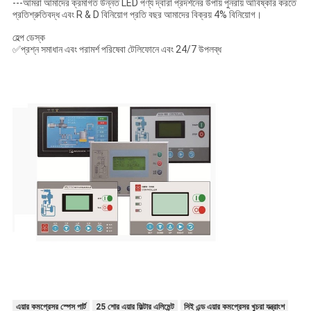
---আমরা আমাদের ক্রমাগত উন্নত LED পণ্য দ্বারা প্রদর্শনের উপায় পুনরায় আবিষ্কার করতে
প্রতিশ্রুতিবদ্ধ এবং R & D বিনিয়োগ প্রতি বছর আমাদের বিক্রয় 4% বিনিয়োগ।
হেল্প ডেস্ক
✅প্রশ্ন সমাধান এবং পরামর্শ পরিষেবা টেলিফোনে এবং 24/7 উপলব্ধ
এয়ার কমপ্রেসর স্পেস পার্ট
25 শোর এয়ার ফিল্টার এলিমেন্ট
সিই এন্ড এয়ার কমপ্রেসর খুচরা যন্ত্রাংশ