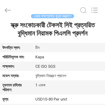
2026
Jiangxi
Kapa
Gas
Technology
এয়ার কমপ্রেসার খুচরা যন্ত্রাংশ
Co.,Ltd.
All
Rights
স্ক্রু সংকোচকারী টেকসই সিই প্রত্যয়িত
বাড়ি
Reserved.
বুদ্ধিমান নিয়ামক পিএলসি প্রদর্শন
পণ্য
উৎপত্তি স্থল:
চীন
ভিডিও
পরিচিতিমুলক নাম:
Kapa
সাক্ষ্যদান:
CE ISO SGS
আমাদের
মডেল নম্বার:
বুদ্ধিমান নিয়ন্ত্রণ প্যানেল
সম্পর্কে
ন্যূনতম চাহিদার
1 একক
পরিমাণ:
কারখানা
মূল্য:
USD10-80 Per unit
পরিদর্শন