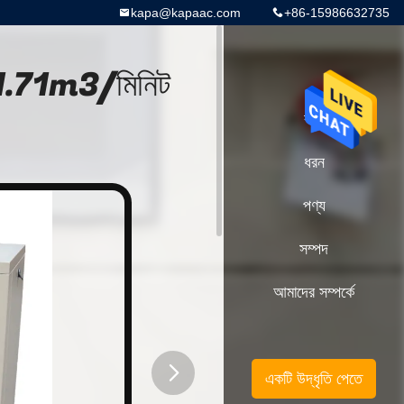
kapa@kapaac.com
+86-15986632735
1.71m3/মিনিট
বাড়ি
ধরন
পণ্য
সম্পদ
আমাদের সম্পর্কে
একটি উদ্ধৃতি পেতে