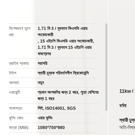
butto
বিশেষভাবে তুলে
1.71 মি 3 / ন্যূনতম ভিএসডি এয়ার
ধরা
সংকোচকারী
,
15 এইচপি ভিএসডি এয়ার সংকোচকারী
,
1.71 মি 3 / ন্যূনতম 15 এইচপি এয়ার
কমপ্রেসর
ড্রাইভ প্রকার
সরাসরি
টাইপ
স্থায়ী চুম্বক পরিবর্তনশীল ফ্রিকোয়েন্সি
অবস্থা
নতুন
11kw / 1
ওয়ারেন্টি
প্রধান অংশগুলির জন্য 2 বছর, পুরো মেশিনের
জন্য 1 বছর
বর্ণনা
শংসাপত্র
সিই, ISO14001, SGS
কুলিং মোড
এয়ার কুলিং
স্থায়ী চুম
অতি-নিম্ন
মাত্রা (MM)
1080*750*980