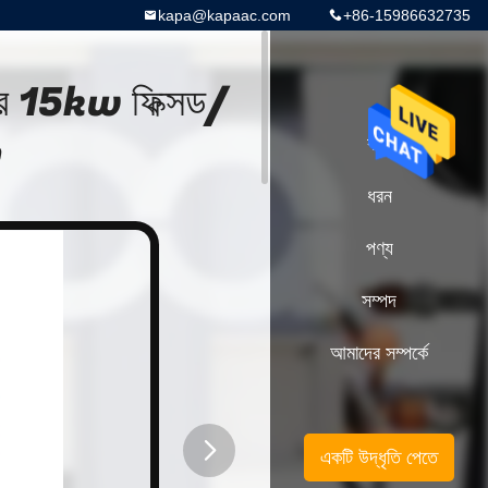
kapa@kapaac.com
+86-15986632735
্রেসার 15kw ফিক্সড/
P
বাড়ি
ধরন
পণ্য
সম্পদ
আমাদের সম্পর্কে
একটি উদ্ধৃতি পেতে