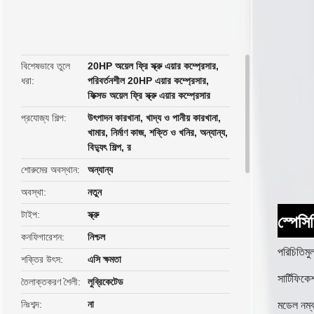
butto
বিশেষভাবে তুলে
20HP অয়েল ফ্রি স্ক্রু এয়ার কম্প্রেসার
,
ধরা
পরিবর্তনশীল 20HP এয়ার কম্প্রেসার
,
ফিক্সড অয়েল ফ্রি স্ক্রু এয়ার কম্প্রেসার
প্রযোজ্য শিল্প
উৎপাদন কারখানা, খাদ্য ও পানীয় কারখানা,
খামার, নির্মাণ কাজ, শক্তি ও খনির, অন্যান্য,
বিদ্যুৎ শিল্প, র
শোরুমের অবস্থান
অন্যান্য
অবস্থা
নতুন
টাইপ
স্ক্রু
স্পেস
কনফিগারেশন
নিশ্চল
পরিচিতিমু
শক্তির উৎস
এসি ক্ষমতা
সার্টিফিকে
তৈলাক্তকরণ শৈলী
লুব্রিকেটেড
নিঃশব্দ
না
মডেল নম্ব