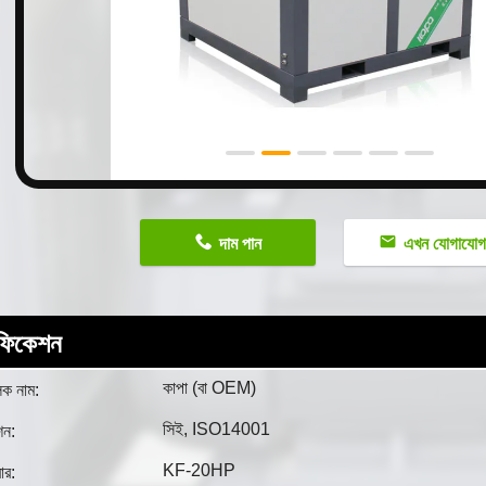
n
দাম পান
এখন যোগাযো
িফিকেশন
কাপা (বা OEM)
লক নাম:
সিই, ISO14001
শন:
KF-20HP
ার: