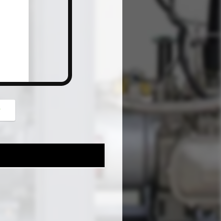
button
গ