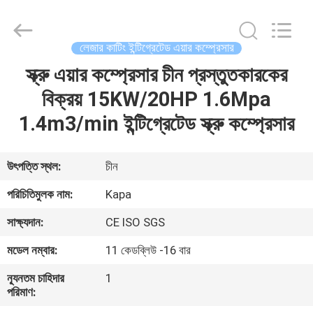
2026
Jiangxi
Kapa
Gas
Technology
লেজার কাটিং ইন্টিগ্রেটেড এয়ার কম্প্রেসার
Co.,Ltd.
All
Rights
স্ক্রু এয়ার কম্প্রেসার চীন প্রস্তুতকারকের
বাড়ি
Reserved.
বিক্রয় 15KW/20HP 1.6Mpa
পণ্য
1.4m3/min ইন্টিগ্রেটেড স্ক্রু কম্প্রেসার
ভিডিও
উৎপত্তি স্থল:
চীন
পরিচিতিমুলক নাম:
Kapa
আমাদের
সাক্ষ্যদান:
CE ISO SGS
সম্পর্কে
মডেল নম্বার:
11 কেডব্লিউ -16 বার
কারখানা
ন্যূনতম চাহিদার
1
পরিমাণ:
পরিদর্শন