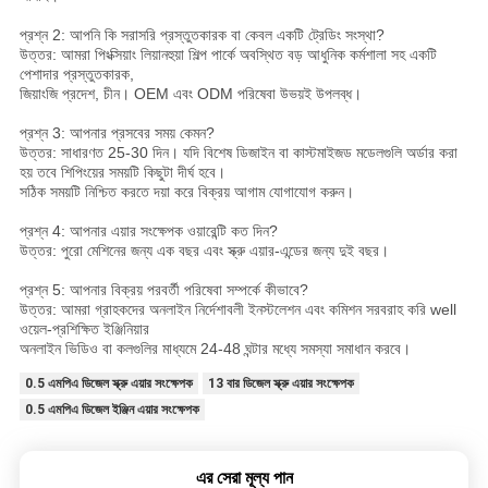
প্রশ্ন 2: আপনি কি সরাসরি প্রস্তুতকারক বা কেবল একটি ট্রেডিং সংস্থা?
উত্তর: আমরা পিংক্সিয়াং লিয়ানহুয়া শিল্প পার্কে অবস্থিত বড় আধুনিক কর্মশালা সহ একটি
পেশাদার প্রস্তুতকারক,
জিয়াংজি প্রদেশ, চীন। OEM এবং ODM পরিষেবা উভয়ই উপলব্ধ।
প্রশ্ন 3: আপনার প্রসবের সময় কেমন?
উত্তর: সাধারণত 25-30 দিন। যদি বিশেষ ডিজাইন বা কাস্টমাইজড মডেলগুলি অর্ডার করা
হয় তবে শিপিংয়ের সময়টি কিছুটা দীর্ঘ হবে।
সঠিক সময়টি নিশ্চিত করতে দয়া করে বিক্রয় আগাম যোগাযোগ করুন।
প্রশ্ন 4: আপনার এয়ার সংক্ষেপক ওয়ারেন্টি কত দিন?
উত্তর: পুরো মেশিনের জন্য এক বছর এবং স্ক্রু এয়ার-এন্ডের জন্য দুই বছর।
প্রশ্ন 5: আপনার বিক্রয় পরবর্তী পরিষেবা সম্পর্কে কীভাবে?
উত্তর: আমরা গ্রাহকদের অনলাইন নির্দেশাবলী ইনস্টলেশন এবং কমিশন সরবরাহ করি well
ওয়েল-প্রশিক্ষিত ইঞ্জিনিয়ার
অনলাইন ভিডিও বা কলগুলির মাধ্যমে 24-48 ঘন্টার মধ্যে সমস্যা সমাধান করবে।
0.5 এমপিএ ডিজেল স্ক্রু এয়ার সংক্ষেপক
13 বার ডিজেল স্ক্রু এয়ার সংক্ষেপক
0.5 এমপিএ ডিজেল ইঞ্জিন এয়ার সংক্ষেপক
এর সেরা মূল্য পান