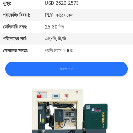
মূল্য:
USD 2520-2573
গুণমান
প্যাকেজিং বিবরণ:
PLY- কাঠের কেস
নিয়ন্ত্রণ
ডেলিভারি সময়:
25-30 দিন
পরিশোধের শর্ত:
এল/সি, টি/টি
আমাদের
যোগানের ক্ষমতা:
প্রতি মাসে 1000
সাথে
যোগাযোগ
ভালো দাম
খবর
সাইট
ম্যাপ