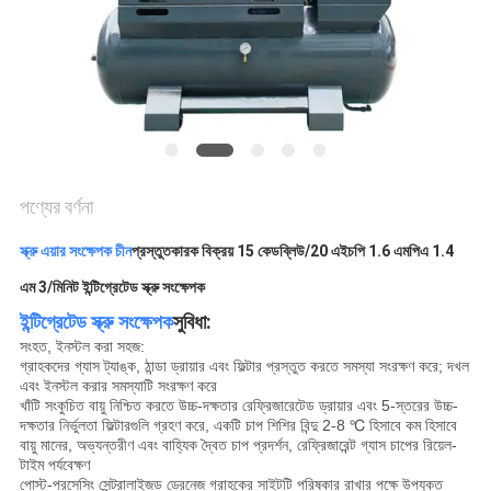
PRIVACY
POLICY
পণ্যের বর্ণনা
স্ক্রু এয়ার সংক্ষেপক চীন
প্রস্তুতকারক বিক্রয় 15 কেডব্লিউ/20 এইচপি 1.6 এমপিএ 1.4
এম 3/মিনিট ইন্টিগ্রেটেড স্ক্রু সংক্ষেপক
ইন্টিগ্রেটেড স্ক্রু সংক্ষেপক
সুবিধা:
সংহত, ইনস্টল করা সহজ:
গ্রাহকদের গ্যাস ট্যাঙ্ক, ঠান্ডা ড্রায়ার এবং ফিল্টার প্রস্তুত করতে সমস্যা সংরক্ষণ করে; দখল
এবং ইনস্টল করার সমস্যাটি সংরক্ষণ করে
খাঁটি সংকুচিত বায়ু নিশ্চিত করতে উচ্চ-দক্ষতার রেফ্রিজারেটেড ড্রায়ার এবং 5-স্তরের উচ্চ-
দক্ষতার নির্ভুলতা ফিল্টারগুলি গ্রহণ করে, একটি চাপ শিশির বিন্দু 2-8 ℃ হিসাবে কম হিসাবে
বায়ু মানের, অভ্যন্তরীণ এবং বাহ্যিক দ্বৈত চাপ প্রদর্শন, রেফ্রিজারেন্ট গ্যাস চাপের রিয়েল-
টাইম পর্যবেক্ষণ
পোস্ট-প্রসেসিং সেন্ট্রালাইজড ড্রেনেজ গ্রাহকের সাইটটি পরিষ্কার রাখার পক্ষে উপযুক্ত