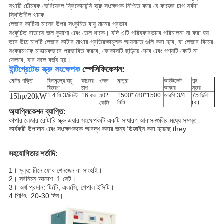
স্থায়ী চৌম্বক ভেরিয়েবল ফ্রিকোয়েন্সি স্ক্রু সংক্ষেপক নিশ্চিত করে যে কাজের চাপ সর্বদা
স্থিতিশীল থাকে
লেজার কাটিয়া মানের উপর সংকুচিত বায়ু মানের প্রভাব
সংকুচিত বাতাসে জল কুয়াশা এবং তেল থাকে। যদি এটি পরিষ্কারভাবে পরিচালনা না করা হয়
তবে উচ্চ চাপটি লেজার কাটার মাথার প্রতিরক্ষামূলক আয়নাতে গুলি করা হবে, যা লেজার বিমের
সংক্রমণকে মারাত্মকভাবে প্রভাবিত করবে, ফোকাসটি ছড়িয়ে দেবে এবং পণ্যটি কেটে না
ফেলবে, যার ফলে বর্জ্য হয়।
ইন্টিগ্রেটেড স্ক্রু সংক্ষেপক
স্পেসিফিকেশন:
মোটর শক্তি
বিনামূল্যে বায়ু
কাজের
ওজন
মাত্রা
আউটলেট
শব্দ
বিতরণ
চাপ
আকার
স্তর
15hp/20kW
1.4 মি 3/মিনিট
16 বার
502
1500*780*1500
আরপি 3/4
75 ডিবি
মিমি
(ক)
কেজি
অ্যাপ্লিকেশন ব্যাপ্তি:
কাপার লেজার রোটারি স্ক্রু এয়ার সংক্ষেপকটি একটি সাধারণ আবাসনগুলির মধ্যে সমস্ত
কার্যকরী উপাদান এবং সংক্ষেপককে আবদ্ধ করার জন্য ডিজাইন করা হয়েছে they
সহযোগিতার শর্তাদি:
1। মূল্য: চীনে ফোব শেনজেন বা সাংহাই।
2। সর্বনিম্ন আদেশ: 1 সেট।
3। অর্থ প্রদান: টি/টি, এল/সি, পেপাল ইসিটি।
4 শিপিং: 20-30 দিন।