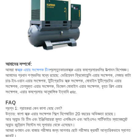
আমাদের সম্পর্কে:
আমরা ক
স্ক্রু এয়ার সংক্ষেপক চীন
প্রস্তুতকারক
স্ক্রু এয়ার কমপ্রেসারগুলির উত্পাদন বিশেষজ্ঞ।
আমাদের প্রধান পণ্যগুলির মধ্যে রয়েছে: ভেরিয়েবল ফ্রিকোয়েন্সি এয়ার সংক্ষেপক, লেজার কাটা
চার-ইন-ওয়ান এয়ার সংক্ষেপক, ইন্টিগ্রেটেড স্ক্রু সংক্ষেপক, মোবাইল ইন্টিগ্রেটেড এয়ার
সংক্ষেপক, তেলমুক্ত এয়ার সংক্ষেপক, ডিজেল মোবাইল এয়ার সংক্ষেপক, বৃহত শিল্প এয়ার
সংক্ষেপক, এয়ার কমপ্রেসার আনুষাঙ্গিক ইত্যাদি etc.
FAQ
প্রশ্ন 1: গ্রাহকরা কেন কাপা বেছে নেন?
উত্তর: কাপা স্ক্রু এয়ার সংক্ষেপক শিল্পে বিশেষায়িত 20 বছরের অভিজ্ঞতা রয়েছে।
আর অ্যান্ড ডি টিম এবং ইঞ্জিনিয়াররা মূলত এসজিএস এবং আইএসও সার্টিফাইড ম্যানেজমেন্ট
অ্যান্ড কন্ট্রোল সিস্টেম সহ সুলায়ার থেকে এসেছেন।
আমরা গুণমান এবং বাজার পরীক্ষার জন্য আপনার ছোট পরীক্ষার ক্রমটি আন্তরিকভাবে স্বাগত
জানাই।