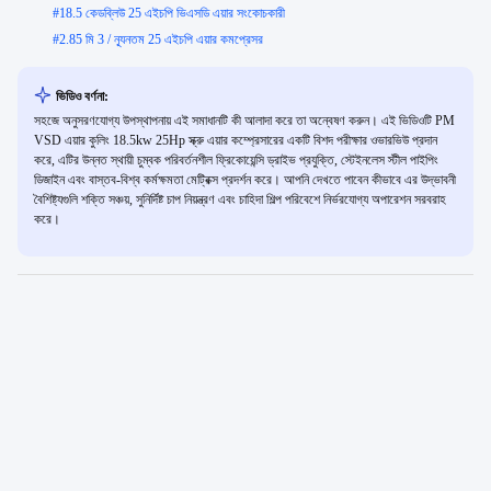
#
18.5 কেডব্লিউ 25 এইচপি ভিএসডি এয়ার সংকোচকারী
#
2.85 মি 3 / ন্যূনতম 25 এইচপি এয়ার কমপ্রেসর
ভিডিও বর্ণনা:
সহজে অনুসরণযোগ্য উপস্থাপনায় এই সমাধানটি কী আলাদা করে তা অন্বেষণ করুন। এই ভিডিওটি PM
VSD এয়ার কুলিং 18.5kw 25Hp স্ক্রু এয়ার কম্প্রেসারের একটি বিশদ পরীক্ষার ওভারভিউ প্রদান
করে, এটির উন্নত স্থায়ী চুম্বক পরিবর্তনশীল ফ্রিকোয়েন্সি ড্রাইভ প্রযুক্তি, স্টেইনলেস স্টীল পাইপিং
ডিজাইন এবং বাস্তব-বিশ্ব কর্মক্ষমতা মেট্রিক্স প্রদর্শন করে। আপনি দেখতে পাবেন কীভাবে এর উদ্ভাবনী
বৈশিষ্ট্যগুলি শক্তি সঞ্চয়, সুনির্দিষ্ট চাপ নিয়ন্ত্রণ এবং চাহিদা শিল্প পরিবেশে নির্ভরযোগ্য অপারেশন সরবরাহ
করে।