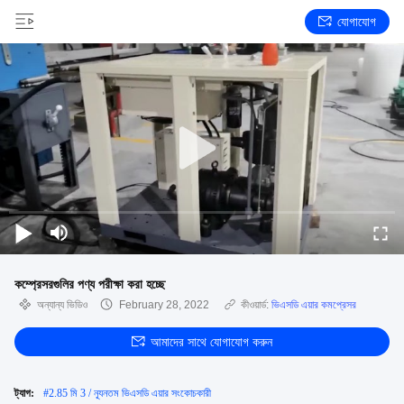
যোগাযোগ
কম্প্রেসরগুলির পণ্য পরীক্ষা করা হচ্ছে
অন্যান্য ভিডিও
February 28, 2022
কীওয়ার্ড:
ভিএসডি এয়ার কমপ্রেসর
আমাদের সাথে যোগাযোগ করুন
ট্যাগ:
#
2.85 মি 3 / ন্যূনতম ভিএসডি এয়ার সংকোচকারী