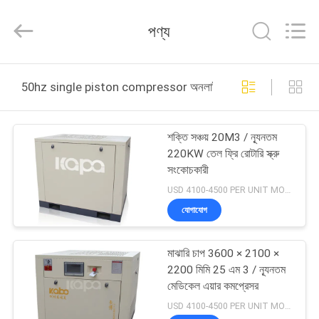
2026
Jiangxi
Kapa
পণ্য
Gas
Technology
Co.,Ltd.
All
Rights
বাড়ি
Reserved.
50hz single piston compressor অনলাইন উত্পাদন
পণ্য
শক্তি সঞ্চয় 20M3 / ন্যূনতম
220KW তেল ফ্রি রোটারি স্ক্রু
ভিডিও
সংকোচকারী
USD 4100-4500 PER UNIT MOQ:1
আমাদের
যোগাযোগ
সম্পর্কে
মাঝারি চাপ 3600 × 2100 ×
2200 মিমি 25 এম 3 / ন্যূনতম
কারখানা
মেডিকেল এয়ার কমপ্রেসর
পরিদর্শন
USD 4100-4500 PER UNIT MOQ:1