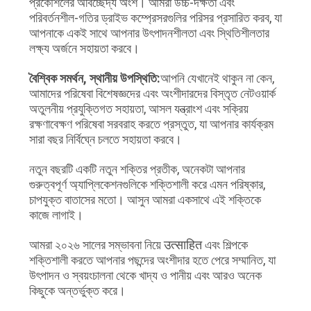
প্রকৌশলের অবিচ্ছেদ্য অংশ। আমরা উচ্চ-দক্ষতা এবং
পরিবর্তনশীল-গতির ড্রাইভ কম্প্রেসরগুলির পরিসর প্রসারিত করব, যা
আপনাকে একই সাথে আপনার উৎপাদনশীলতা এবং স্থিতিশীলতার
লক্ষ্য অর্জনে সহায়তা করবে।
বৈশ্বিক সমর্থন, স্থানীয় উপস্থিতি:
আপনি যেখানেই থাকুন না কেন,
আমাদের পরিষেবা বিশেষজ্ঞদের এবং অংশীদারদের বিস্তৃত নেটওয়ার্ক
অতুলনীয় প্রযুক্তিগত সহায়তা, আসল যন্ত্রাংশ এবং সক্রিয়
রক্ষণাবেক্ষণ পরিষেবা সরবরাহ করতে প্রস্তুত, যা আপনার কার্যক্রম
সারা বছর নির্বিঘ্নে চলতে সহায়তা করবে।
নতুন বছরটি একটি নতুন শক্তির প্রতীক, অনেকটা আপনার
গুরুত্বপূর্ণ অ্যাপ্লিকেশনগুলিকে শক্তিশালী করে এমন পরিষ্কার,
চাপযুক্ত বাতাসের মতো। আসুন আমরা একসাথে এই শক্তিকে
কাজে লাগাই।
আমরা ২০২৬ সালের সম্ভাবনা নিয়ে उत्साहित এবং শিল্পকে
শক্তিশালী করতে আপনার পছন্দের অংশীদার হতে পেরে সম্মানিত, যা
উৎপাদন ও স্বয়ংচালনা থেকে খাদ্য ও পানীয় এবং আরও অনেক
কিছুকে অন্তর্ভুক্ত করে।