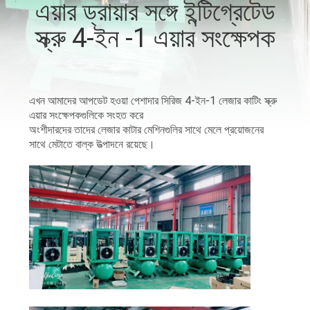
এয়ার ড্রায়ার সঙ্গে ইন্টিগ্রেটেড
স্ক্রু 4-ইন -1 এয়ার সংক্ষেপক
গুণমান
নিয়ন্ত্রণ
এখন আমাদের আপডেট হওয়া পেশাদার সিরিজ 4-ইন-1 লেজার কাটিং স্ক্রু
আমাদের
এয়ার সংক্ষেপকগুলিকে সংহত করে
সাথে
অংশীদারদের তাদের লেজার কাটার মেশিনগুলির সাথে মেলে প্রয়োজনের
সাথে মেটাতে বাল্ক উত্পাদনে রয়েছে।
যোগাযোগ
খবর
সাইট
ম্যাপ