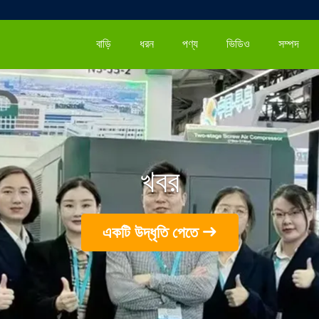
বাড়ি
ধরন
পণ্য
ভিডিও
সম্পদ
খবর
একটি উদ্ধৃতি পেতে