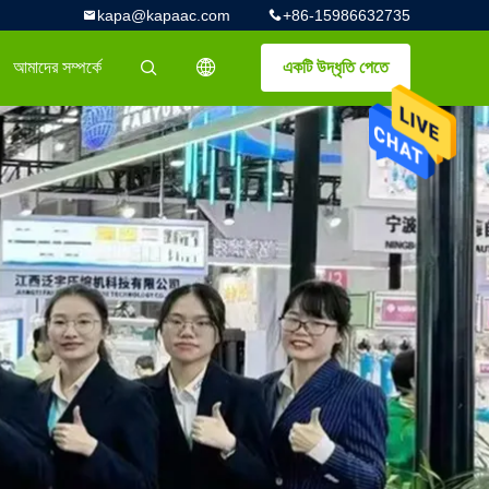
kapa@kapaac.com
+86-15986632735
আমাদের সম্পর্কে
একটি উদ্ধৃতি পেতে
描述