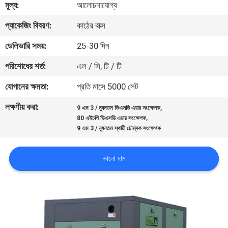
মূল্য:
আলোচনাযোগ্য
গুণমান
প্যাকেজিং বিবরণ:
কাঠের বাক্স
নিয়ন্ত্রণ
ডেলিভারি সময়:
25-30 দিন
পরিশোধের শর্ত:
এল / সি, টি / টি
আমাদের
যোগানের ক্ষমতা:
প্রতি মাসে 5000 সেট
সাথে
লক্ষণীয় করা:
,
9 এম 3 / ন্যূনতম ভিএসডি এয়ার সংক্ষেপক
যোগাযোগ
,
80 এইচপি ভিএসডি এয়ার সংক্ষেপক
9 এম 3 / ন্যূনতম স্থায়ী চৌম্বক সংক্ষেপক
খবর
ভালো দাম
সাইট
ম্যাপ