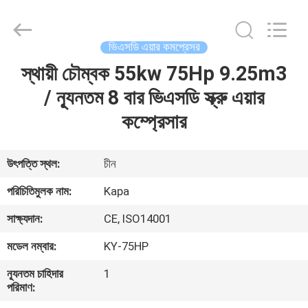
2026
Jiangxi
Kapa
Gas
Technology
ভিএসডি এয়ার কমপ্রেসর
Co.,Ltd.
All
Rights
স্থায়ী চৌম্বক 55kw 75Hp 9.25m3
বাড়ি
Reserved.
/ ন্যূনতম 8 বার ভিএসডি স্ক্রু এয়ার
পণ্য
কম্প্রেসার
ভিডিও
উৎপত্তি স্থল:
চীন
পরিচিতিমুলক নাম:
Kapa
আমাদের
সাক্ষ্যদান:
CE, ISO14001
সম্পর্কে
মডেল নম্বার:
KY-75HP
কারখানা
ন্যূনতম চাহিদার
1
পরিমাণ:
পরিদর্শন