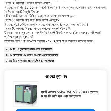
প্রশ্ন 3: আপনার প্রসবের সময়টি কেমন?
উত্তর: সাধারণত 25-30 দিন।বিশেষ ডিজাইন বা কাস্টমাইজড মডেলগুলি অর্ডার করার সময়,
শিপিংয়ের সময়টি কিছুটা দীর্ঘ হবে।
সঠিক সময়টি দয়া করে নিশ্চিত করার জন্য আগাম যোগাযোগ করুন।
প্রশ্ন 4: আপনার বায়ু সংস্থাপক কতটা ওয়ারেন্টি?
উত্তর: পুরো মেশিনের জন্য এক বছর এবং স্ক্রু এয়ার-এন্ডের জন্য দুই বছর।
প্রশ্ন 5: আপনার বিক্রয়-বিক্রয় পরিষেবা সম্পর্কে কীভাবে?
উত্তর: আমরা গ্রাহকদের অনলাইন নির্দেশাবলী ইনস্টলেশন ও কমিশন সরবরাহ করি well
প্রশিক্ষণপ্রাপ্ত প্রকৌশলী
অনলাইন ভিডিও বা কলগুলির মাধ্যমে 24-48 ঘন্টার মধ্যে সমস্যার সমাধান করবে।
2.85 মি 3 / ন্যূনতম ভিএসডি এয়ার সংকোচকারী
18.5 কেডব্লিউ 25 এইচপি ভিএসডি এয়ার সংকোচকারী
2.85 মি 3 / ন্যূনতম 25 এইচপি এয়ার কমপ্রেসর
এর সেরা মূল্য পান
স্থায়ী চৌম্বক 55kw 75Hp 9.25m3 / ন্যূনতম
8 বার ভিএসডি স্ক্রু এয়ার কম্প্রেসার