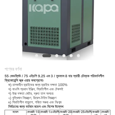
PRIVACY
POLICY
পণ্যের বর্ণনা
55 কেডব্লিউ / 75 এইচপি 9.25 এম 3 / ন্যূনতম 8 বার স্থায়ী চৌম্বক পরিবর্তনশীল
ফ্রিকোয়েন্সি স্ক্রু এয়ার কমপ্রেসো
r
ক) চালকহীন ড্রাইভের জন্য ড্রাইভ দক্ষতা 100%
খ) বাওসি প্রধান ইঞ্জিন, স্থিতিশীল এবং টেকসই
গ) উচ্চ দক্ষতা মোটর, দ্রুত তাপ অপচয়
২) বুদ্ধিমান নিয়ন্ত্রণ, রিয়েল-টাইম নিয়ন্ত্রণ
ঙ) স্থিতিশীল বায়ুচাপ, শক্তি সঞ্চয় এবং নিঃশব্দ
নির্বাচনের জন্য বর্তমান মডেল এবং বিশেষ উল্লেখ
মডেল
কে
ওয়াই
-10
কে
ওয়াই
-1
৫
এইচপি
কে
ওয়াই
-20
কে
ওয়াই
-
25
এইচপি
কে
ওয়াই
-
কে
ওয়াই
-