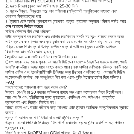
1. উচ্চমানের নিয়ন্ত্রণ (ISO14001 / সিই / এসজিএস শক্তি সঞ্চয় শংসাপত্র)
2. দ্রুত বিতরণ (বৃহত অর্ডারগুলির জন্য 25-30 দিন)
৩. প্রাক-বিক্রয়, বিক্রয়ের পরে ভাল পরিষেবা (শক্তিশালী প্রযুক্তিগত সহায়তা এবং
পেশাদার বিক্রয়োত্তর দল)
৪. ট্রায়াল ছোট অর্ডার গ্রহণযোগ্য (আপনার প্রকৃত প্রয়োজন অনুসারে পরিমাণ অর্ডার করা)
কেন আমাদের নির্বাচন করেছে
মাস্টার মেশিনের দীর্ঘ সেবা পরিষেবা
রটার ফলস্বরূপ বল বিয়ারিংস এবং রোলার বিয়ারিংয়ের সমর্থন সহ স্বল্প গতিতে চলমান অসম
লাইন ব্যবহার করে।ক্ষতি এবং ব্যয় হ্রাস করা হয় এবং পরিষেবা জীবন বাড়ানো হয়।কিছু
শক্তি বেভেল গিয়ার দ্বারা উত্পন্ন অক্ষীয় বল দ্বারা পাল্টা হয়।সুতরাং মাস্টার মেশিনের
বিয়ারিংয়ের ভার কমিয়ে আনা হয়েছে।
বৈদ্যুতিন যন্ত্র এবং মাস্টার মেশিনের স্থায়ী সারিবদ্ধকরণ
স্ট্র্যাপ সংকোচকের থেকে পৃথক, এসআরসি সিরিজের সংক্ষেপক বৈদ্যুতিন যন্ত্রকে ফ্ল্যাঞ্জ, শ্যাফ্ট
কাপলিং বক্স-গিয়ার বক্সের সাথে সংহত করতে পারে।এবং মাস্টার মেশিনকে এইভাবে একটি করে
মাস্টার মেশিন এবং ইলেক্ট্রোমিটারটি চিকিত্সার জন্য চিরতরে একত্রিত হয়।এসআরসি সিরিজ
সংক্ষেপকগুলি কার্যকর এবং সম্পূর্ণরূপে সিল করা এয়ার-কুলিং ইলেক্ট্রোমোটর দিয়ে সজ্জিত।
FAQ
প্রশ্নোত্তর: গ্রাহকরা কাপ পছন্দ করেন কেন?
উত্তর: কেএপিএর 20 বছরের অভিজ্ঞতা রয়েছে স্ক্রু এয়ার কম্প্রেসার শিল্পে বিশেষীকরণ।
আর এস ডি এবং ইঞ্জিনিয়াররা মূলত সুলায়ারের, এসজিএস এবং আইএসও প্রত্যয়িত
ব্যবস্থাপনা এবং নিয়ন্ত্রণ সিস্টেম সহ।
আমরা মানের এবং বাজার পরীক্ষার জন্য আপনার ছোট ট্রায়াল অর্ডারকে আন্তরিকভাবে স্বাগত
জানাই।
প্রশ্ন 2: আপনি সরাসরি নির্মাতা বা একটি ট্রেডিং সংস্থা?
উত্তর: আমরা পিংসিয়াং লিয়ানহুয়া শিল্প পার্কে অবস্থিত বড় আধুনিক ওয়ার্কশপ সহ পেশাদার
প্রস্তুতকারক,
জিয়াংসি প্রদেশ, চীনOEM এবং ODM পরিষেবা উভয়ই উপলব্ধ।