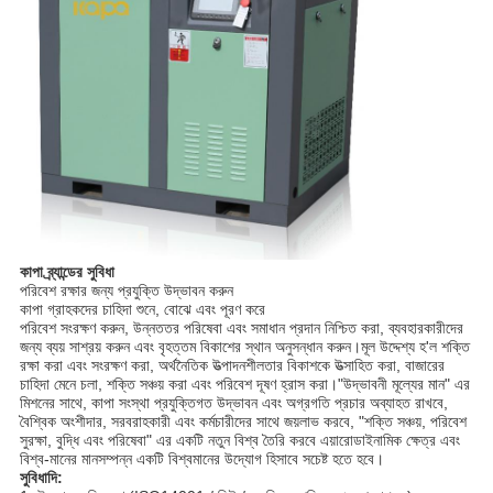
কাপা ব্র্যান্ডের সুবিধা
পরিবেশ রক্ষার জন্য প্রযুক্তি উদ্ভাবন করুন
কাপা গ্রাহকদের চাহিদা শুনে, বোঝে এবং পূরণ করে
পরিবেশ সংরক্ষণ করুন, উন্নততর পরিষেবা এবং সমাধান প্রদান নিশ্চিত করা, ব্যবহারকারীদের
জন্য ব্যয় সাশ্রয় করুন এবং বৃহত্তম বিকাশের স্থান অনুসন্ধান করুন।মূল উদ্দেশ্য হ'ল শক্তি
রক্ষা করা এবং সংরক্ষণ করা, অর্থনৈতিক উত্পাদনশীলতার বিকাশকে উত্সাহিত করা, বাজারের
চাহিদা মেনে চলা, শক্তি সঞ্চয় করা এবং পরিবেশ দূষণ হ্রাস করা।"উদ্ভাবনী মূল্যের মান" এর
মিশনের সাথে, কাপা সংস্থা প্রযুক্তিগত উদ্ভাবন এবং অগ্রগতি প্রচার অব্যাহত রাখবে,
বৈশ্বিক অংশীদার, সরবরাহকারী এবং কর্মচারীদের সাথে জয়লাভ করবে, "শক্তি সঞ্চয়, পরিবেশ
সুরক্ষা, বুদ্ধি এবং পরিষেবা" এর একটি নতুন বিশ্ব তৈরি করবে এয়ারোডাইনামিক ক্ষেত্র এবং
বিশ্ব-মানের মানসম্পন্ন একটি বিশ্বমানের উদ্যোগ হিসাবে সচেষ্ট হতে হবে।
সুবিধাদি: