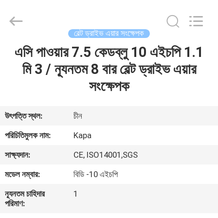
2026
Jiangxi
Kapa
Gas
Technology
বেল্ট ড্রাইভ এয়ার সংক্ষেপক
Co.,Ltd.
All
Rights
এসি পাওয়ার 7.5 কেডব্লু 10 এইচপি 1.1
বাড়ি
Reserved.
মি 3 / ন্যূনতম 8 বার বেল্ট ড্রাইভ এয়ার
পণ্য
সংক্ষেপক
ভিডিও
উৎপত্তি স্থল:
চীন
পরিচিতিমুলক নাম:
Kapa
আমাদের
সাক্ষ্যদান:
CE, ISO14001,SGS
সম্পর্কে
মডেল নম্বার:
বিডি -10 এইচপি
কারখানা
ন্যূনতম চাহিদার
1
পরিমাণ:
পরিদর্শন