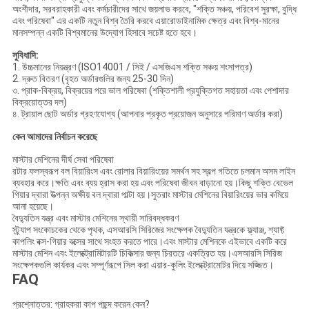
অংশীদার, সরবরাহকারী এবং কর্মচারীদের সাথে জয়লাভ করবে, "শক্তি সঞ্চয়, পরিবেশ সুরক্ষা, বুদ্ধি
এবং পরিষেবা" এর একটি নতুন বিশ্ব তৈরি করবে এয়ারোডাইনামিক ক্ষেত্র এবং বিশ্ব-মানের
মানসম্পন্ন একটি বিশ্বমানের উদ্যোগ হিসাবে সচেষ্ট হতে হবে।
সুবিধাদি:
1. উচ্চমানের নিয়ন্ত্রণ (ISO14001 / সিই / এসজিএস শক্তি সঞ্চয় শংসাপত্র)
2. দ্রুত বিতরণ (বৃহত অর্ডারগুলির জন্য 25-30 দিন)
৩. প্রাক-বিক্রয়, বিক্রয়ের পরে ভাল পরিষেবা (শক্তিশালী প্রযুক্তিগত সহায়তা এবং পেশাদার
বিক্রয়োত্তর দল)
৪. ট্রায়াল ছোট অর্ডার গ্রহণযোগ্য (আপনার প্রকৃত প্রয়োজন অনুসারে পরিমাণ অর্ডার করা)
কেন আমাদের নির্বাচন করেছে
মাস্টার মেশিনের দীর্ঘ সেবা পরিষেবা
রটার ফলস্বরূপ বল বিয়ারিংস এবং রোলার বিয়ারিংয়ের সমর্থন সহ স্বল্প গতিতে চলমান অসম লাইন
ব্যবহার করে।ক্ষতি এবং ব্যয় হ্রাস করা হয় এবং পরিষেবা জীবন বাড়ানো হয়।কিছু শক্তি বেভেল
গিয়ার দ্বারা উত্পন্ন অক্ষীয় বল দ্বারা পাল্টা হয়।সুতরাং মাস্টার মেশিনের বিয়ারিংয়ের ভার কমিয়ে
আনা হয়েছে।
বৈদ্যুতিন যন্ত্র এবং মাস্টার মেশিনের স্থায়ী সারিবদ্ধকরণ
স্ট্র্যাপ সংকোচকের থেকে পৃথক, এসআরসি সিরিজের সংক্ষেপক বৈদ্যুতিন যন্ত্রকে ফ্ল্যাঞ্জ, শ্যাফ্ট
কাপলিং বক্স-গিয়ার বক্সের সাথে সংহত করতে পারে।এবং মাস্টার মেশিনকে এইভাবে একটি করে
মাস্টার মেশিন এবং ইলেক্ট্রোমিটারটি চিকিত্সার জন্য চিরতরে একত্রিত হয়।এসআরসি সিরিজ
সংক্ষেপকগুলি কার্যকর এবং সম্পূর্ণরূপে সিল করা এয়ার-কুলিং ইলেক্ট্রোমোটর দিয়ে সজ্জিত।
FAQ
প্রশ্নোত্তর: গ্রাহকরা কাপ পছন্দ করেন কেন?