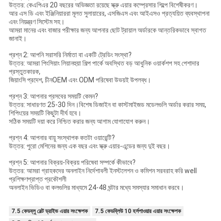
উত্তর: কেএপিএর 20 বছরের অভিজ্ঞতা রয়েছে স্ক্রু এয়ার কম্প্রেসার শিল্পে বিশেষীকরণ।
আর এস ডি এবং ইঞ্জিনিয়াররা মূলত সুলায়ারের, এসজিএস এবং আইএসও প্রত্যয়িত ব্যবস্থাপনা
এবং নিয়ন্ত্রণ সিস্টেম সহ।
আমরা মানের এবং বাজার পরীক্ষার জন্য আপনার ছোট ট্রায়াল অর্ডারকে আন্তরিকভাবে স্বাগত
জানাই।
প্রশ্ন 2: আপনি সরাসরি নির্মাতা বা একটি ট্রেডিং সংস্থা?
উত্তর: আমরা পিংসিয়াং লিয়ানহুয়া শিল্প পার্কে অবস্থিত বড় আধুনিক ওয়ার্কশপ সহ পেশাদার
প্রস্তুতকারক,
জিয়াংসি প্রদেশ, চীনOEM এবং ODM পরিষেবা উভয়ই উপলব্ধ।
প্রশ্ন 3: আপনার প্রসবের সময়টি কেমন?
উত্তর: সাধারণত 25-30 দিন।বিশেষ ডিজাইন বা কাস্টমাইজড মডেলগুলি অর্ডার করার সময়,
শিপিংয়ের সময়টি কিছুটা দীর্ঘ হবে।
সঠিক সময়টি দয়া করে নিশ্চিত করার জন্য আগাম যোগাযোগ করুন।
প্রশ্ন 4: আপনার বায়ু সংস্থাপক কতটা ওয়ারেন্টি?
উত্তর: পুরো মেশিনের জন্য এক বছর এবং স্ক্রু এয়ার-এন্ডের জন্য দুই বছর।
প্রশ্ন 5: আপনার বিক্রয়-বিক্রয় পরিষেবা সম্পর্কে কীভাবে?
উত্তর: আমরা গ্রাহকদের অনলাইন নির্দেশাবলী ইনস্টলেশন ও কমিশন সরবরাহ করি well
প্রশিক্ষণপ্রাপ্ত প্রকৌশলী
অনলাইন ভিডিও বা কলগুলির মাধ্যমে 24-48 ঘন্টার মধ্যে সমস্যার সমাধান করবে।
7.5 কেডব্লু বেল্ট ড্রাইভ এয়ার সংক্ষেপক
7.5 কেডব্লিউ 10 হর্সপাওয়ার এয়ার সংক্ষেপক