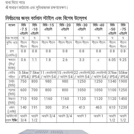
বাধা দিতে পারে
4 সাধারণ কাঠামো এবং সুবিধাজনক রক্ষণাবেক্ষণ।
নির্বাচনের জন্য বর্তমান স্টাইল এবং বিশেষ উল্লেখ
মডেল
বিডি
বিডি
বিডি -15
বিডি -20
বিডি -30
বিডি -40
বিডি
বিডি
-7.5
-10
এইচপি
এইচপি
এইচপি
এইচপি
-50
-75
এইচপি
এইচপি
এইচপি
এইচপি
মঞ্চ সংখ্যা
ঘ
ঘ
ঘ
ঘ
ঘ
ঘ
ঘ
ঘ
কুলিং ওয়ে
শীতল
শীতল
শীতল শীতল
শীতল শীতল
শীতল শীতল
শীতল শীতল
শীতল
শীতল
শীতল
শীতল
শীতল
শীতল
চাপ
0.8
0.8
0.8
0.8
0.8
0.8
0.8
0.8
(এমপিএ)
ক্ষমতা
0.6
1.1
1.8
2.6
3.3
৫
6.05
9.25
(মি
/
ঘ
মিনিট)
মোটর
5.5kw
7.5kw
11 কেডব্লিউ
15 কেডব্লিউ
22 কেডব্লিউ
30 কেডব্লিউ
37kw
55kw
শক্তি
/ IP54
/ IP54
/ আইপি 54
/ আইপি 54
/ আইপি 54
/ আইপি 54
/ IP54
/ IP54
দৈর্ঘ্য
750
800
980
980
1250
1250
1340
1900
(মিমি)
প্রস্থ
600
700
800
800
1050
1050
1100
1250
(মিমি)
উচ্চতা
710
930
1160
1160
1120
1120
1120
1450
(মিমি)
ওজন
140
191
300
314
413
463
610
1230
(কেজি)
আউটলেট
আরপি
আরপি
আরপি 3/4
আরপি 3/4
আরপি 1
আরপি 1
আরপি
আরপি
ব্যাস
ইঞ্চি:
3/4
1/2
1/2
1/2