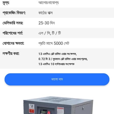
মূল্য:
আলোচনাযোগ্য
গুণমান
প্যাকেজিং বিবরণ:
কাঠের বাক্স
নিয়ন্ত্রণ
ডেলিভারি সময়:
25-30 দিন
পরিশোধের শর্ত:
এল / সি, টি / টি
আমাদের
যোগানের ক্ষমতা:
প্রতি মাসে 5000 সেট
সাথে
লক্ষণীয় করা:
,
13 এমপিএ বেল্ট চালিত এয়ার সংক্ষেপক
যোগাযোগ
,
0.72 মি 3 / ন্যূনতম বেল্ট চালিত এয়ার কমপ্রেসর
13 এমপিএ 10 হর্সপাওয়ার সংক্ষেপক
খবর
ভালো দাম
সাইট
ম্যাপ