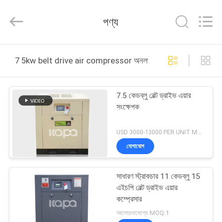
2026
Jiangxi
Kapa
পণ্য
Gas
Technology
Co.,Ltd.
All
Rights
বাড়ি
Reserved.
7 5kw belt drive air compressor অনলাইন উত্পাদন
পণ্য
7.5 কেডব্লু বেল্ট ড্রাইভ এয়ার
সংক্ষেপক
ভিডিও
USD 3000-13000 PER UNIT MOQ:1
আমাদের
যোগাযোগ
সম্পর্কে
সাধারণ স্ট্রাকচার 11 কেডব্লু 15
এইচপি বেল্ট ড্রাইভ এয়ার
কারখানা
কম্প্রেসার
পরিদর্শন
আলোচনাযোগ্য MOQ:1