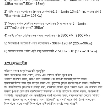
13Bar;পাওয়ারঃ7.5Kw-415kw)
2) খনির এয়ার কম্প্রেসার ((এয়ার ডেলিভারিঃ1.8m3/min-13m3/min; কাজের চাপ:5-
7Bar;পাওয়ার 11Kw-108Kw)
3) ডিজেল চালিত পোর্টেবল স্ক্রু এয়ার কম্প্রেসার (বায়ু সরবরাহঃ 6m3/min-
1377m3,ওয়ার্কিং চাপঃ7-35Bar)
4) মোটর চালিত পোর্টেবল স্ক্রু এয়ার কমপ্রেসার - ((350CFM ️ 910CFM)
5) বিস্ফোরণ প্রতিরোধী এয়ার কম্প্রেসার - 30HP-120HP (22kw-90kw)
6) ডিজেল চালিত পিস্টন ছোট বায়ু সংকোচকারী -15HP-25HP (11kw-18.5kw)
কাপা ব্র্যান্ডের সুবিধা
পরিবেশ রক্ষার জন্য উদ্ভাবনী প্রযুক্তি
কাপা গ্রাহকদের কথা শোনে, বোঝে এবং তাদের চাহিদা পূরণ করে
পরিবেশ সংরক্ষণ করুন, আরও ভাল পরিষেবা এবং সমাধান সরবরাহ নিশ্চিত করুন,
ব্যবহারকারীদের জন্য ব্যয় সাশ্রয় করুন এবং বৃহত্তম বৃদ্ধির স্থান সন্ধান করুন।অর্থনৈতিক
উৎপাদনশীলতার বৃদ্ধিকে উৎসাহিত করা, বাজারের চাহিদা পূরণ, শক্তি সঞ্চয় এবং পরিবেশ দূষণ
কমাতে।কেপা কোম্পানি প্রযুক্তিগত উদ্ভাবন ও অগ্রগতিকে উৎসাহিত করবে, বিশ্বব্যাপী
অংশীদার, সরবরাহকারী এবং কর্মচারীদের সাথে জয়-জয় অর্জন, বায়ুসংক্রান্ত ক্ষেত্রে "শক্তি
সঞ্চয়, পরিবেশ সুরক্ষা, বুদ্ধিমত্তা এবং পরিষেবা" এর একটি নতুন বিশ্ব তৈরি করুন,এবং
বিশ্বমানের মানের একটি বিশ্বমানের এন্টারপ্রাইজ হওয়ার জন্য প্রচেষ্টা.