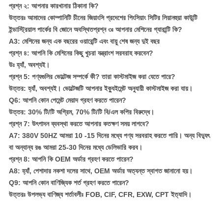
প্রশ্ন ২: আপনার কারখানার ঠিকানা কি?
উত্তরঃ আমাদের কোম্পানিটি চীনের জিয়াংসি প্রদেশের পিংসিয়াং সিটির লিয়ানহুয়া কাউন্টি
ইন্ডাস্ট্রিয়াল পার্কের বি জোনে অবস্থিত
প্রশ্ন ৩ঃ আপনার মেশিনের গ্যারান্টি কি?
A3: মেশিনের জন্য এক বছরের ওয়ারেন্টি এবং বায়ু শেষ জন্য দুই বছর
প্রশ্ন ৪: আপনি কি মেশিনের কিছু খুচরা যন্ত্রাংশ সরবরাহ করবেন?
উঃ হ্যাঁ, অবশ্যই।
প্রশ্ন 5: পণ্যগুলির ভোল্টেজ সম্পর্কে কী? তারা কাস্টমাইজ করা যেতে পারে?
উত্তর: হ্যাঁ, অবশ্যই। ভোল্টেজটি আপনার ইক্যুইমেন্ট অনুযায়ী কাস্টমাইজ করা যায়।
Q6: আপনি কোন পেমেন্ট মেয়াদ গ্রহণ করতে পারেন?
উত্তর: 30% টি/টি অগ্রিম, 70% টি/টি বি/এল কপির বিরুদ্ধে।
প্রশ্ন 7: উৎপাদন ব্যবস্থা করতে আপনার কতক্ষণ সময় লাগবে?
A7: 380V 50HZ আমরা 10 -15 দিনের মধ্যে পণ্য সরবরাহ করতে পারি। অন্য বিদ্যুৎ
বা অন্যান্য রঙ আমরা 25-30 দিনের মধ্যে ডেলিভারি করব।
প্রশ্ন 8: আপনি কি OEM অর্ডার গ্রহণ করতে পারেন?
A8: হ্যাঁ, পেশাদার নকশা দলের সাথে, OEM অর্ডার অত্যন্ত স্বাগত জানানো হয়।
Q9: আপনি কোন বাণিজ্যিক শর্ত গ্রহণ করতে পারেন?
উত্তরঃ উপলভ্য বাণিজ্য শর্তাবলীঃ FOB, CIF, CFR, EXW, CPT ইত্যাদি।