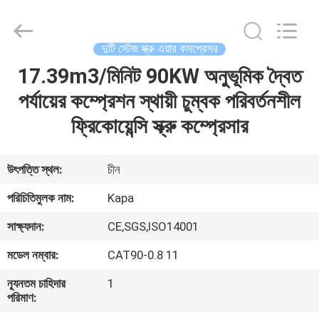
2026
Jiangxi
Kapa
Gas
Technology
দুটি স্টেজ স্ক্রু এয়ার কমপ্রেসর
Co.,Ltd.
All
Rights
17.39m3/মিনিট 90KW অনুভূমিক দ্বৈত
বাড়ি
Reserved.
পর্যায়ের কম্প্রেশন স্থায়ী চুম্বক পরিবর্তনশীল
পণ্য
ফ্রিকোয়েন্সি স্ক্রু কম্প্রেসার
ভিডিও
উৎপত্তি স্থল:
চীন
পরিচিতিমুলক নাম:
Kapa
আমাদের
সাক্ষ্যদান:
CE,SGS,ISO14001
সম্পর্কে
মডেল নম্বার:
CAT90-0.8 11
কারখানা
ন্যূনতম চাহিদার
1
পরিমাণ:
পরিদর্শন