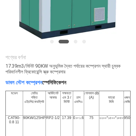
PRIVACY
POLICY
পণ্যের বর্ণনা
17.39m3/মিনিট 90KW অনুভূমিক দ্বৈত পর্যায়ের কম্প্রেশন স্থায়ী চুম্বক
পরিবর্তনশীল ফ্রিকোয়েন্সি স্ক্রু কম্প্রেসার
ডাবল স্টেপ কম্প্রেশন
স্পেসিফিকেশন
মডেল
মোটর
আউটলেট
সক্ষমতা
গোলমাল db
শক্তি
আকার
এম 3 /
চাপ
(A)
মাত্রা
ওজন
এইচপি/কেডব্লিউ
মিনিট
এমপিএ
মিমি
কেজি
CAT90-
90KW/125HP
RP2-1/2
17.39
0.৮-১.6
75
২২০০*১৫০০*১৮৫০
950
0.8 11