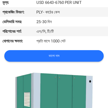
মূল্য:
USD 6643-6760 PER UNIT
গুণমান
প্যাকেজিং বিবরণ:
PLY- কাঠের কেস
নিয়ন্ত্রণ
ডেলিভারি সময়:
25-30 দিন
পরিশোধের শর্ত:
এল/সি, টি/টি
আমাদের
যোগানের ক্ষমতা:
প্রতি মাসে 1000 সেট
সাথে
যোগাযোগ
ভালো দাম
খবর
সাইট
ম্যাপ