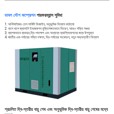
ডাবল স্টেপ কম্প্রেশন
পারফরম্যান্স সুবিধা
1: অপ্টিমাইজড তেল সার্কিট ডিজাইন, অনুভূমিক বিন্যাস কাঠামো
2: ধাপে ধাপে জ্বালানি ইনজেকশন যুক্তিসঙ্গতভাবে বিতরণ, আরও শক্তি সঞ্চয়
3: ব্যাপকভাবে ব্যবহৃত,দ্বি-পদক্ষেপ এবং অন্যান্য অ্যাপ্লিকেশনের জন্য উপযুক্ত
4: জাতীয় এক-পর্যায়ের শক্তি দক্ষতা, দ্বি-পর্যায়ের সংকোচন, নতুন অভ্যন্তরীণ বিন্যাস
প্রচলিত দ্বি-স্তরীয় বায়ু শেষ এবং অনুভূমিক দ্বি-স্তরীয় বায়ু শেষের মধ্যে