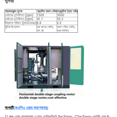
তুলনাঃ
পারফরম্যান্স তুলনা
প্রচলিত ডাবল স্টেজ
অনুভূমিক দ্বৈত পর্যায়
মোটরের ঘূর্ণনশীলতা ((rpm)
1500
3000
মোটরের ঘূর্ণনশীলতা ((rpm)
41.1
35.3
নিষ্কাশন পরিমাণ ((m3/min)
6.8
6.5
সুবিধা বিশ্লেষণ
চার ধাপের মোটর,
ডাবল স্টেজ মোটর,
কম শব্দ
খরচ-কার্যকর
অন্যটি
কেএপিএ এয়ার কমপ্রেসার
:
1) স্ক্রু এয়ার কম্প্রেসার (এয়ার ডেলিভারিঃ0.8m3/min -72m3/min;ওয়ার্কিং চাপ:8-