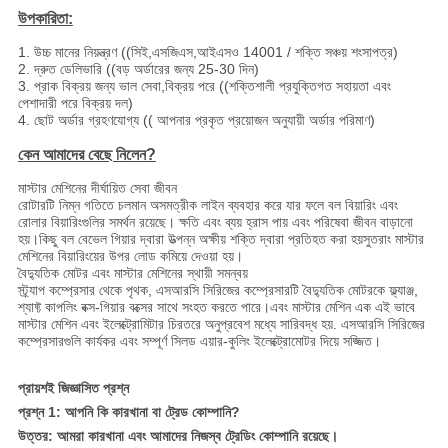
উপকারিতা:
1. উচ্চ মানের নিয়ন্ত্রণ ((সিই,এসজিএস,আইএসও 14001 / শক্তি সঞ্চয় শংসাপত্র)
2. দ্রুত ডেলিভারি ((বড় অর্ডারের জন্য 25-30 দিন)
3. প্রাক বিক্রয় জন্য ভাল সেবা,বিক্রয় পরে ((শক্তিশালী প্রযুক্তিগত সহায়তা এবং
পেশাদারী পরে বিক্রয় দল)
4. ছোট অর্ডার গ্রহণযোগ্য (( আপনার প্রকৃত প্রয়োজন অনুযায়ী অর্ডার পরিমাণ)
কেন আমাদের বেছে নিলেন?
মাস্টার মেশিনের দীর্ঘায়িত সেবা জীবন
রোটারটি নিম্ন গতিতে চলমান অসমত্রীক লাইন ব্যবহার করে যার ফলে বল বিয়ারিং এবং
রোলার বিয়ারিংগুলির সমর্থন রয়েছে। ক্ষতি এবং ব্যয় হ্রাস পায় এবং পরিষেবা জীবন বাড়ানো
হয়।কিছু বল বেভেল গিয়ার দ্বারা উত্পন্ন অক্ষীয় শক্তি দ্বারা প্রতিহত করা হয়সুতরাং মাস্টার
মেশিনের বিয়ারিংয়ের উপর লোড কমিয়ে দেওয়া হয়।
বৈদ্যুতিক মোটর এবং মাস্টার মেশিনের স্থায়ী সমন্বয়
স্ট্র্যাপ কম্প্রেসার থেকে পৃথক, এসআরসি সিরিজের কম্প্রেসারটি বৈদ্যুতিক মোটরকে ফ্ল্যাঞ্জ,
শ্যাফ্ট কাপলিং বক্স-গিয়ার বক্সের সাথে সংহত করতে পারে।এবং মাস্টার মেশিন এক এই ভাবে
মাস্টার মেশিন এবং ইলেক্ট্রোমিটার চিরতরে অনুপ্রবেশ মধ্যে সারিবদ্ধ হয়. এসআরসি সিরিজের
কম্প্রেসারগুলি কার্যকর এবং সম্পূর্ণ সিলড এয়ার-কুলিং ইলেক্ট্রোমোটর দিয়ে সজ্জিত।
প্রায়শই জিজ্ঞাসিত প্রশ্ন
প্রশ্ন 1: আপনি কি কারখানা বা ট্রেড কোম্পানি?
উত্তর: আমরা কারখানা এবং আমাদের নিজস্ব ট্রেডিং কোম্পানি রয়েছে।