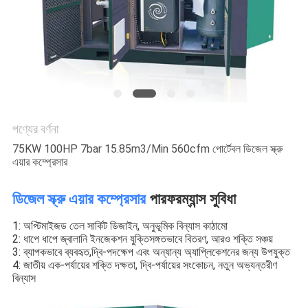
PRIVACY
POLICY
পণ্যের বর্ণনা
75KW 100HP 7bar 15.85m3/Min 560cfm পোর্টেবল ডিজেল স্ক্রু
এয়ার কম্প্রেসার
ডিজেল স্ক্রু এয়ার কম্প্রেসার
পারফরম্যান্স সুবিধা
1: অপ্টিমাইজড তেল সার্কিট ডিজাইন, অনুভূমিক বিন্যাস কাঠামো
2: ধাপে ধাপে জ্বালানি ইনজেকশন যুক্তিসঙ্গতভাবে বিতরণ, আরও শক্তি সঞ্চয়
3: ব্যাপকভাবে ব্যবহৃত,দ্বি-পদক্ষেপ এবং অন্যান্য অ্যাপ্লিকেশনের জন্য উপযুক্ত
4: জাতীয় এক-পর্যায়ের শক্তি দক্ষতা, দ্বি-পর্যায়ের সংকোচন, নতুন অভ্যন্তরীণ
বিন্যাস