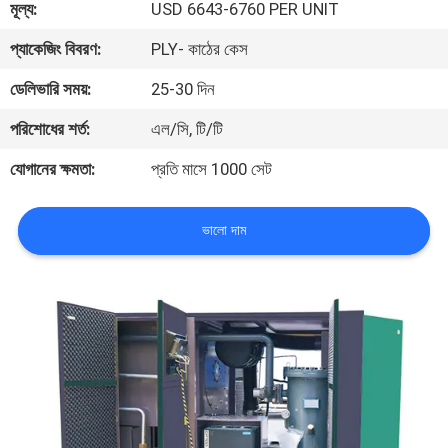
মূল্য:
USD 6643-6760 PER UNIT
গুণমান
প্যাকেজিং বিবরণ:
PLY- কাঠের কেস
নিয়ন্ত্রণ
ডেলিভারি সময়:
25-30 দিন
পরিশোধের শর্ত:
এল/সি, টি/টি
আমাদের
যোগানের ক্ষমতা:
প্রতি মাসে 1000 সেট
সাথে
যোগাযোগ
ভালো দাম
খবর
সাইট
ম্যাপ