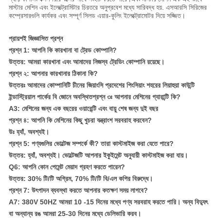
মাস্টার মেশিন এবং ইলেক্ট্রোমিটার চিরতরে অনুপ্রবেশ মধ্যে সারিবদ্ধ হয়. এসআরসি সিরিজের
কম্প্রেসারগুলি কার্যকর এবং সম্পূর্ণ সিলড এয়ার-কুলিং ইলেক্ট্রোমোটর দিয়ে সজ্জিত।
প্রায়শই জিজ্ঞাসিত প্রশ্ন
প্রশ্ন 1: আপনি কি কারখানা বা ট্রেড কোম্পানি?
উত্তর: আমরা কারখানা এবং আমাদের নিজস্ব ট্রেডিং কোম্পানি রয়েছে।
প্রশ্ন ২: আপনার কারখানার ঠিকানা কি?
উত্তরঃ আমাদের কোম্পানিটি চীনের জিয়াংসি প্রদেশের পিংসিয়াং শহরের লিয়াহুয়া কাউন্টি
ইন্ডাস্ট্রিয়াল পার্কের বি জোনে অবস্থিত
প্রশ্ন ৩ঃ আপনার মেশিনের গ্যারান্টি কি?
A3: মেশিনের জন্য এক বছরের ওয়ারেন্টি এবং বায়ু শেষ জন্য দুই বছর
প্রশ্ন ৪: আপনি কি মেশিনের কিছু খুচরা যন্ত্রাংশ সরবরাহ করবেন?
উঃ হ্যাঁ, অবশ্যই।
প্রশ্ন 5: পণ্যগুলির ভোল্টেজ সম্পর্কে কী? তারা কাস্টমাইজ করা যেতে পারে?
উত্তর: হ্যাঁ, অবশ্যই। ভোল্টেজটি আপনার ইকুইমেন্ট অনুযায়ী কাস্টমাইজ করা যায়।
Q6: আপনি কোন পেমেন্ট মেয়াদ গ্রহণ করতে পারেন?
উত্তর: 30% টি/টি অগ্রিম, 70% টি/টি বি/এল কপির বিরুদ্ধে।
প্রশ্ন 7: উৎপাদন ব্যবস্থা করতে আপনার কতক্ষণ সময় লাগবে?
A7: 380V 50HZ আমরা 10 -15 দিনের মধ্যে পণ্য সরবরাহ করতে পারি। অন্য বিদ্যুৎ
বা অন্যান্য রঙ আমরা 25-30 দিনের মধ্যে ডেলিভারি করব।