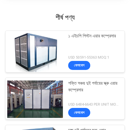
শীর্ষ পণ্য
১ এইচপি পিস্টন এয়ার কম্প্রেসার
USD 50591-55363 MOQ:1
যোগাযোগ
শক্তি সঞ্চয় দুই পর্যায়ের স্ক্রু এয়ার
কম্প্রেসার
USD 6484-6643 PER UNIT MOQ:1
যোগাযোগ