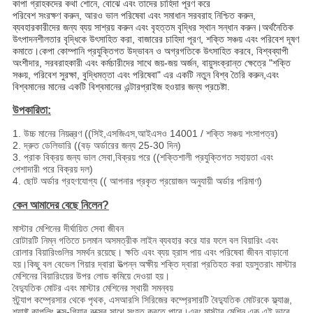
কাপা গ্রাহকদের কথা শোনে, বোঝে এবং তাদের চাহিদা পূরণ করে
পরিবেশ সংরক্ষণ করুন, আরও ভাল পরিষেবা এবং সমাধান সরবরাহ নিশ্চিত করুন,
ব্যবহারকারীদের জন্য ব্যয় সাশ্রয় করুন এবং বৃহত্তম বৃদ্ধির স্থান সন্ধান করুন।অর্থনৈতিক
উৎপাদনশীলতার বৃদ্ধিকে উৎসাহিত করা, বাজারের চাহিদা পূরণ, শক্তি সঞ্চয় এবং পরিবেশ দূষণ
কমাতে।কেপা কোম্পানি প্রযুক্তিগত উদ্ভাবন ও অগ্রগতিকে উৎসাহিত করবে, বিশ্বব্যাপী
অংশীদার, সরবরাহকারী এবং কর্মচারীদের সাথে জয়-জয় অর্জন, বায়ুসংক্রান্ত ক্ষেত্রে "শক্তি
সঞ্চয়, পরিবেশ সুরক্ষা, বুদ্ধিমত্তা এবং পরিষেবা" এর একটি নতুন বিশ্ব তৈরি করুন,এবং
বিশ্বমানের মানের একটি বিশ্বমানের এন্টারপ্রাইজ হওয়ার জন্য প্রচেষ্টা.
উপকারিতা:
1. উচ্চ মানের নিয়ন্ত্রণ ((সিই,এসজিএস,আইএসও 14001 / শক্তি সঞ্চয় শংসাপত্র)
2. দ্রুত ডেলিভারি ((বড় অর্ডারের জন্য 25-30 দিন)
3. প্রাক বিক্রয় জন্য ভাল সেবা,বিক্রয় পরে ((শক্তিশালী প্রযুক্তিগত সহায়তা এবং
পেশাদারী পরে বিক্রয় দল)
4. ছোট অর্ডার গ্রহণযোগ্য (( আপনার প্রকৃত প্রয়োজন অনুযায়ী অর্ডার পরিমাণ)
কেন আমাদের বেছে নিলেন?
মাস্টার মেশিনের দীর্ঘায়িত সেবা জীবন
রোটারটি নিম্ন গতিতে চলমান অসমত্রীক লাইন ব্যবহার করে যার ফলে বল বিয়ারিং এবং
রোলার বিয়ারিংগুলির সমর্থন রয়েছে। ক্ষতি এবং ব্যয় হ্রাস পায় এবং পরিষেবা জীবন বাড়ানো
হয়।কিছু বল বেভেল গিয়ার দ্বারা উত্পন্ন অক্ষীয় শক্তি দ্বারা প্রতিহত করা হয়সুতরাং মাস্টার
মেশিনের বিয়ারিংয়ের উপর লোড কমিয়ে দেওয়া হয়।
বৈদ্যুতিক মোটর এবং মাস্টার মেশিনের স্থায়ী সমন্বয়
স্ট্র্যাপ কম্প্রেসার থেকে পৃথক, এসআরসি সিরিজের কম্প্রেসারটি বৈদ্যুতিক মোটরকে ফ্ল্যাঞ্জ,
শ্যাফ্ট কাপলিং বক্স-গিয়ার বক্সের সাথে সংহত করতে পারে।এবং মাস্টার মেশিন এক এই ভাবে