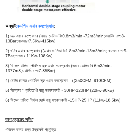
অন্যটি
কেএপিএ এয়ার কমপ্রেসার
:
1) স্ক্রু এয়ার কম্প্রেসার (এয়ার ডেলিভারিঃ0.8m3/min -72m3/min;ওয়ার্কিং চাপ:8-
13Bar;পাওয়ারঃ7.5Kw-415kw)
2) খনির এয়ার কম্প্রেসার ((এয়ার ডেলিভারিঃ1.8m3/min-13m3/min; কাজের চাপ:5-
7Bar;পাওয়ার 11Kw-108Kw)
3) ডিজেল চালিত পোর্টেবল স্ক্রু এয়ার কমপ্রেসার (এয়ার ডেলিভারি:6m3/min-
1377m3,ওয়ার্কিং চাপঃ7-35Bar)
4) মোটর চালিত পোর্টেবল স্ক্রু এয়ার কমপ্রেসার - ((350CFM ️ 910CFM)
5) বিস্ফোরণ প্রতিরোধী বায়ু সংকোচকারী - 30HP-120HP (22kw-90kw)
6) ডিজেল চালিত পিস্টন ছোট বায়ু সংকোচকারী -15HP-25HP (11kw-18.5kw)
কাপা ব্র্যান্ডের সুবিধা
পরিবেশ রক্ষার জন্য উদ্ভাবনী প্রযুক্তি