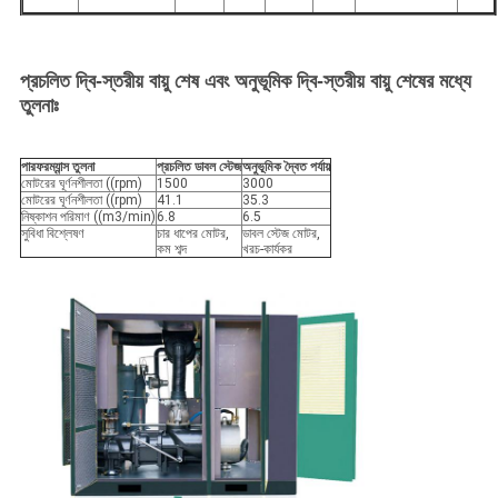
প্রচলিত দ্বি-স্তরীয় বায়ু শেষ এবং অনুভূমিক দ্বি-স্তরীয় বায়ু শেষের মধ্যে
তুলনাঃ
পারফরম্যান্স তুলনা
প্রচলিত ডাবল স্টেজ
অনুভূমিক দ্বৈত পর্যায়
মোটরের ঘূর্ণনশীলতা ((rpm)
1500
3000
মোটরের ঘূর্ণনশীলতা ((rpm)
41.1
35.3
নিষ্কাশন পরিমাণ ((m3/min)
6.8
6.5
সুবিধা বিশ্লেষণ
চার ধাপের মোটর,
ডাবল স্টেজ মোটর,
কম শব্দ
খরচ-কার্যকর