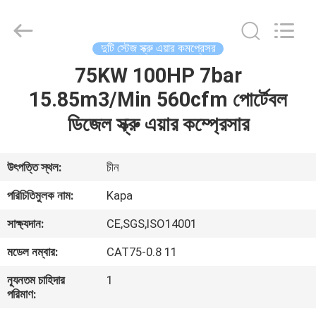
2026
Jiangxi
Kapa
Gas
Technology
দুটি স্টেজ স্ক্রু এয়ার কমপ্রেসর
Co.,Ltd.
All
Rights
75KW 100HP 7bar
বাড়ি
Reserved.
15.85m3/Min 560cfm পোর্টেবল
পণ্য
ডিজেল স্ক্রু এয়ার কম্প্রেসার
ভিডিও
উৎপত্তি স্থল:
চীন
পরিচিতিমুলক নাম:
Kapa
আমাদের
সাক্ষ্যদান:
CE,SGS,ISO14001
সম্পর্কে
মডেল নম্বার:
CAT75-0.8 11
কারখানা
ন্যূনতম চাহিদার
1
পরিমাণ:
পরিদর্শন