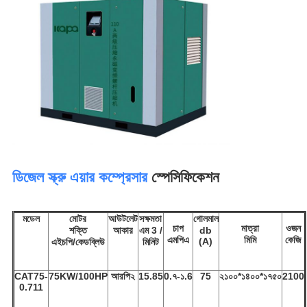
ডিজেল স্ক্রু এয়ার কম্প্রেসার
স্পেসিফিকেশন
মডেল
মোটর
আউটলেট
সক্ষমতা
গোলমাল
চাপ
মাত্রা
ওজন
শক্তি
আকার
এম 3 /
db
এমপিএ
মিমি
কেজি
(A)
এইচপি/কেডব্লিউ
মিনিট
CAT75-
75KW/100HP
আরপি২
15.85
0.৭-১.6
75
২১০০*১৪০০*১৭৫০
2100
0.711