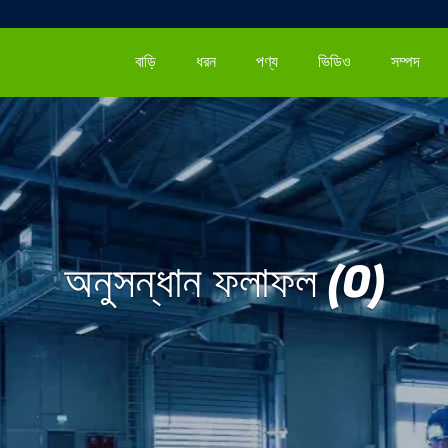
বাড়ি
ধরন
পণ্য
ভিডিও
সম্পদ
অনুসন্ধান ফলাফল (0)