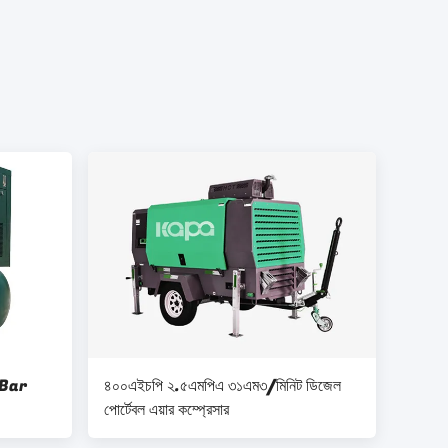
 Bar
৪০০এইচপি ২.৫এমপিএ ৩১এম৩/মিনিট ডিজেল
পোর্টেবল এয়ার কম্প্রেসার