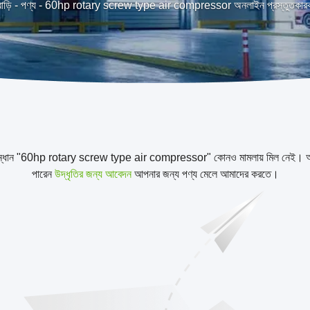
াড়ি
-
পণ্য
-
60hp rotary screw type air compressor অনলাইন প্রস্তুতকার
ন্ধান "60hp rotary screw type air compressor" কোনও মামলায় মিল নেই। আ
পারেন
উদ্ধৃতির জন্য আবেদন
আপনার জন্য পণ্য মেলে আমাদের করতে।