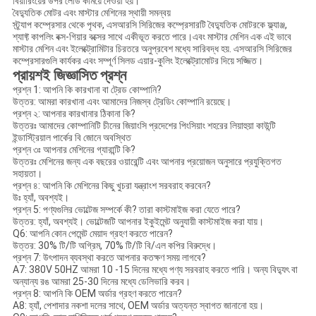
বিয়ারিংয়ের উপর লোড কমিয়ে দেওয়া হয়।
বৈদ্যুতিক মোটর এবং মাস্টার মেশিনের স্থায়ী সমন্বয়
স্ট্র্যাপ কম্প্রেসার থেকে পৃথক, এসআরসি সিরিজের কম্প্রেসারটি বৈদ্যুতিক মোটরকে ফ্ল্যাঞ্জ,
শ্যাফ্ট কাপলিং বক্স-গিয়ার বক্সের সাথে একীভূত করতে পারে।এবং মাস্টার মেশিন এক এই ভাবে
মাস্টার মেশিন এবং ইলেক্ট্রোমিটার চিরতরে অনুপ্রবেশ মধ্যে সারিবদ্ধ হয়. এসআরসি সিরিজের
কম্প্রেসারগুলি কার্যকর এবং সম্পূর্ণ সিলড এয়ার-কুলিং ইলেক্ট্রোমোটর দিয়ে সজ্জিত।
প্রায়শই জিজ্ঞাসিত প্রশ্ন
প্রশ্ন 1: আপনি কি কারখানা বা ট্রেড কোম্পানি?
উত্তর: আমরা কারখানা এবং আমাদের নিজস্ব ট্রেডিং কোম্পানি রয়েছে।
প্রশ্ন ২: আপনার কারখানার ঠিকানা কি?
উত্তরঃ আমাদের কোম্পানিটি চীনের জিয়াংসি প্রদেশের পিংসিয়াং শহরের লিয়াহুয়া কাউন্টি
ইন্ডাস্ট্রিয়াল পার্কের বি জোনে অবস্থিত
প্রশ্ন ৩ঃ আপনার মেশিনের গ্যারান্টি কি?
উত্তরঃ মেশিনের জন্য এক বছরের ওয়ারেন্টি এবং আপনার প্রয়োজন অনুসারে প্রযুক্তিগত
সহায়তা।
প্রশ্ন ৪: আপনি কি মেশিনের কিছু খুচরা যন্ত্রাংশ সরবরাহ করবেন?
উঃ হ্যাঁ, অবশ্যই।
প্রশ্ন 5: পণ্যগুলির ভোল্টেজ সম্পর্কে কী? তারা কাস্টমাইজ করা যেতে পারে?
উত্তর: হ্যাঁ, অবশ্যই। ভোল্টেজটি আপনার ইকুইমেন্ট অনুযায়ী কাস্টমাইজ করা যায়।
Q6: আপনি কোন পেমেন্ট মেয়াদ গ্রহণ করতে পারেন?
উত্তর: 30% টি/টি অগ্রিম, 70% টি/টি বি/এল কপির বিরুদ্ধে।
প্রশ্ন 7: উৎপাদন ব্যবস্থা করতে আপনার কতক্ষণ সময় লাগবে?
A7: 380V 50HZ আমরা 10 -15 দিনের মধ্যে পণ্য সরবরাহ করতে পারি। অন্য বিদ্যুৎ বা
অন্যান্য রঙ আমরা 25-30 দিনের মধ্যে ডেলিভারি করব।
প্রশ্ন 8: আপনি কি OEM অর্ডার গ্রহণ করতে পারেন?
A8: হ্যাঁ, পেশাদার নকশা দলের সাথে, OEM অর্ডার অত্যন্ত স্বাগত জানানো হয়।