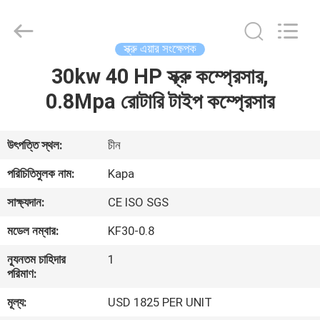
2026
Jiangxi
Kapa
Gas
Technology
স্ক্রু এয়ার সংক্ষেপক
Co.,Ltd.
All
Rights
30kw 40 HP স্ক্রু কম্প্রেসার,
বাড়ি
Reserved.
0.8Mpa রোটারি টাইপ কম্প্রেসার
পণ্য
উৎপত্তি স্থল:
চীন
ভিডিও
পরিচিতিমুলক নাম:
Kapa
সাক্ষ্যদান:
CE ISO SGS
আমাদের
মডেল নম্বার:
KF30-0.8
সম্পর্কে
ন্যূনতম চাহিদার
1
পরিমাণ:
কারখানা
মূল্য:
USD 1825 PER UNIT
পরিদর্শন