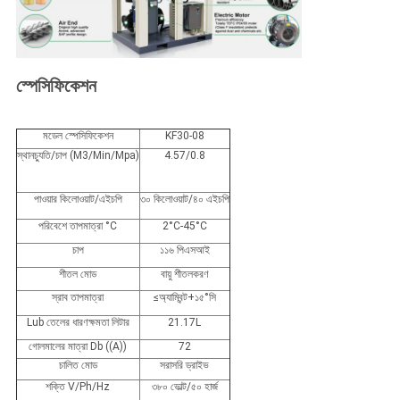
স্পেসিফিকেশন
মডেল স্পেসিফিকেশন
KF30-08
স্থানচ্যুতি/চাপ (M3/Min/Mpa)
4.57/0.8
পাওয়ার কিলোওয়াট/এইচপি
৩০ কিলোওয়াট/৪০ এইচপি
পরিবেশে তাপমাত্রা °C
2°C-45°C
চাপ
১১৬ পিএসআই
শীতল মোড
বায়ু শীতলকরণ
স্রাব তাপমাত্রা
≤অ্যাম্বিন্ট+১৫°সি
Lub তেলের ধারণক্ষমতা লিটার
21.17L
গোলমালের মাত্রা Db ((A))
72
চালিত মোড
সরাসরি ড্রাইভ
শক্তি V/Ph/Hz
৩৮০ ভোল্ট/৫০ হার্জ