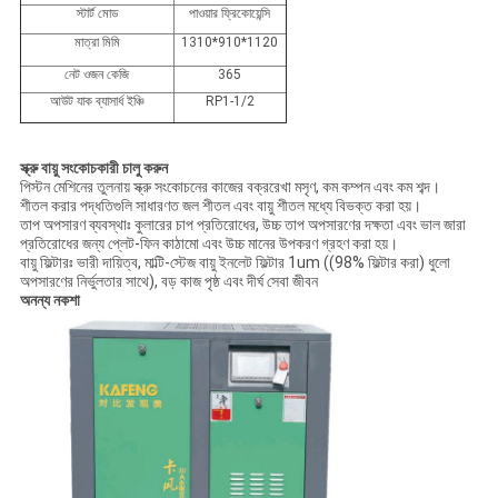
স্টার্ট মোড
পাওয়ার ফ্রিকোয়েন্সি
মাত্রা মিমি
1310*910*1120
নেট ওজন কেজি
365
আউট যাক ব্যাসার্ধ ইঞ্চি
RP1-1/2
স্ক্রু বায়ু সংকোচকারী চালু করুন
পিস্টন মেশিনের তুলনায় স্ক্রু সংকোচনের কাজের বক্ররেখা মসৃণ, কম কম্পন এবং কম শব্দ।
শীতল করার পদ্ধতিগুলি সাধারণত জল শীতল এবং বায়ু শীতল মধ্যে বিভক্ত করা হয়।
তাপ অপসারণ ব্যবস্থাঃ কুলারের চাপ প্রতিরোধের, উচ্চ তাপ অপসারণের দক্ষতা এবং ভাল জারা
প্রতিরোধের জন্য প্লেট-ফিন কাঠামো এবং উচ্চ মানের উপকরণ গ্রহণ করা হয়।
বায়ু ফিল্টারঃ ভারী দায়িত্ব, মাল্টি-স্টেজ বায়ু ইনলেট ফিল্টার 1um ((98% ফিল্টার করা) ধুলো
অপসারণের নির্ভুলতার সাথে), বড় কাজ পৃষ্ঠ এবং দীর্ঘ সেবা জীবন
অনন্য নকশা