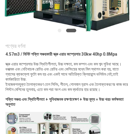
PRIVACY
POLICY
পণ্যের বর্ণনা
4.57m3 / মিনিট শক্তি সঞ্চয়কারী স্ক্রু এয়ার কম্প্রেসার 30kw 40hp 0.8Mpa
স্ক্রু এয়ার কম্প্রেসার উচ্চ স্থিতিশীলতা, উচ্চ দক্ষতা, কম কম্পন এবং কম শব্দ সুবিধা আছে।
ধনাত্মক এবং নেতিবাচক রোটর এবং রোটর এবং কেসিংয়ের মধ্যে মিল স্থাপন করা হয়, যাতে
গ্যাসের ব্যাকফ্লো ফুটো কম হয় এবং একই সাথে অতিরিক্ত ক্লিয়ারান্স ভলিউম নেই,তাই
কার্যকারিতা উচ্চ.
ইনজেকশনযুক্ত তৈলাক্তকরণ তেল সিলিং, শীতল, গোলমাল হ্রাস এবং তৈলাক্তকরণের কাজ করে
পিস্টন মেশিনের তুলনায়, এতে কম পরা অংশ এবং কম ব্যর্থতার হার রয়েছে।
শক্তি সঞ্চয় এবং স্থিতিশীলতা + সুবিধাজনক রক্ষণাবেক্ষণ + উচ্চ মূল্য = উচ্চ খরচ কর্মক্ষমতা
অনুপাত