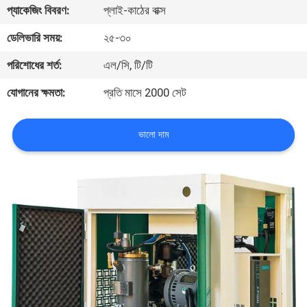
প্যাকেজিং বিবরণ:
প্লাই-কাঠের বাক্স
গুণমান
ডেলিভারি সময়:
২৫-৩০
নিয়ন্ত্রণ
পরিশোধের শর্ত:
এল/সি, টি/টি
যোগানের ক্ষমতা:
প্রতি মাসে 2000 সেট
আমাদের
সাথে
ভালো দাম
যোগাযোগ
খবর
সাইট
ম্যাপ