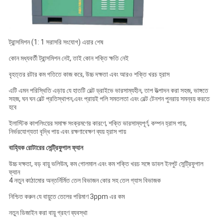
ট্রান্সমিশন (1: 1 সরাসরি সংযোগ) এয়ার শেষ
কোন মধ্যবর্তী ট্রান্সমিশন নেই, তাই কোন শক্তি ক্ষতি নেই
বৃহত্তর রটার কম গতিতে কাজ করে, উচ্চ দক্ষতা এবং আরও শক্তি খরচ হ্রাস
এটি এমন পরিস্থিতি এড়ায় যে হাতটি বেল্ট ড্রাইভে ভারসাম্যহীন, তাপ উত্পাদন করা সহজ, ভাঙ্গতে
সহজ, ঘন ঘন বেল্ট প্রতিস্থাপন,এবং প্রায়ই পলি সমতলতা এবং বেল্ট টেনশন পুনরায় সমন্বয় করতে
হবে
ইলাস্টিক কাপলিংয়ের সমাক্ষ সংক্রমণের কারণে, শক্তি ভারসাম্যপূর্ণ, কম্পন হ্রাস পায়,
নির্ভরযোগ্যতা বৃদ্ধি পায় এবং রক্ষণাবেক্ষণ ব্যয় হ্রাস পায়
বাহ্যিক রোটারের সেন্ট্রিফুগাল ফ্যান
উচ্চ দক্ষতা, বড় বায়ু ভলিউম, কম গোলমাল এবং কম শক্তি খরচ সঙ্গে ডাবল ইনপুট সেন্ট্রিফুগাল
ফ্যান
4 নতুন কাঠামোর অন্তর্নির্মিত তেল বিভাজন কোর সহ তেল গ্যাস বিভাজক
নিশ্চিত করুন যে বায়ুতে তেলের পরিমাণ 3ppm এর কম
নতুন ডিজাইন করা বায়ু গ্রহণ ব্যবস্থা