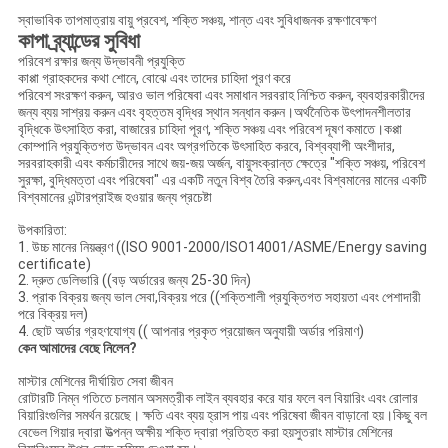
স্বাভাবিক তাপমাত্রায় বায়ু প্রবেশ, শক্তি সঞ্চয়, শান্ত এবং সুবিধাজনক রক্ষণাবেক্ষণ
কাপা ব্র্যান্ডের সুবিধা
পরিবেশ রক্ষার জন্য উদ্ভাবনী প্রযুক্তি
কাপ্পা গ্রাহকদের কথা শোনে, বোঝে এবং তাদের চাহিদা পূরণ করে
পরিবেশ সংরক্ষণ করুন, আরও ভাল পরিষেবা এবং সমাধান সরবরাহ নিশ্চিত করুন, ব্যবহারকারীদের
জন্য ব্যয় সাশ্রয় করুন এবং বৃহত্তম বৃদ্ধির স্থান সন্ধান করুন।অর্থনৈতিক উৎপাদনশীলতার
বৃদ্ধিকে উৎসাহিত করা, বাজারের চাহিদা পূরণ, শক্তি সঞ্চয় এবং পরিবেশ দূষণ কমাতে।কপ্পা
কোম্পানি প্রযুক্তিগত উদ্ভাবন এবং অগ্রগতিকে উৎসাহিত করবে, বিশ্বব্যাপী অংশীদার,
সরবরাহকারী এবং কর্মচারীদের সাথে জয়-জয় অর্জন, বায়ুসংক্রান্ত ক্ষেত্রে "শক্তি সঞ্চয়, পরিবেশ
সুরক্ষা, বুদ্ধিমত্তা এবং পরিষেবা" এর একটি নতুন বিশ্ব তৈরি করুন,এবং বিশ্বমানের মানের একটি
বিশ্বমানের এন্টারপ্রাইজ হওয়ার জন্য প্রচেষ্টা
উপকারিতা:
1. উচ্চ মানের নিয়ন্ত্রণ ((ISO 9001-2000/ISO14001/ASME/Energy saving
certificate)
2. দ্রুত ডেলিভারি ((বড় অর্ডারের জন্য 25-30 দিন)
3. প্রাক বিক্রয় জন্য ভাল সেবা,বিক্রয় পরে ((শক্তিশালী প্রযুক্তিগত সহায়তা এবং পেশাদারী
পরে বিক্রয় দল)
4. ছোট অর্ডার গ্রহণযোগ্য (( আপনার প্রকৃত প্রয়োজন অনুযায়ী অর্ডার পরিমাণ)
কেন আমাদের বেছে নিলেন?
মাস্টার মেশিনের দীর্ঘায়িত সেবা জীবন
রোটারটি নিম্ন গতিতে চলমান অসমত্রীক লাইন ব্যবহার করে যার ফলে বল বিয়ারিং এবং রোলার
বিয়ারিংগুলির সমর্থন রয়েছে। ক্ষতি এবং ব্যয় হ্রাস পায় এবং পরিষেবা জীবন বাড়ানো হয়।কিছু বল
বেভেল গিয়ার দ্বারা উত্পন্ন অক্ষীয় শক্তি দ্বারা প্রতিহত করা হয়সুতরাং মাস্টার মেশিনের