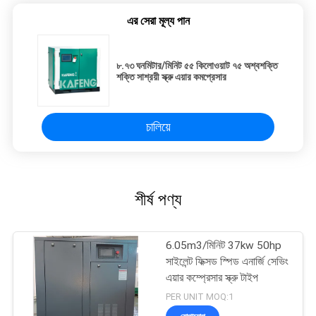
এর সেরা মূল্য পান
৮.৭৩ ঘনমিটার/মিনিট ৫৫ কিলোওয়াট ৭৫ অশ্বশক্তি
শক্তি সাশ্রয়ী স্ক্রু এয়ার কমপ্রেসার
চালিয়ে
শীর্ষ পণ্য
6.05m3/মিনিট 37kw 50hp
সাইলেন্ট ফিক্সড স্পিড এনার্জি সেভিং
এয়ার কম্প্রেসার স্ক্রু টাইপ
PER UNIT MOQ:1