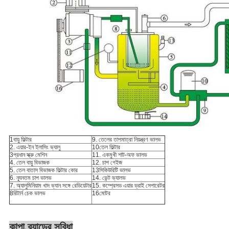
1বায়ু ফিল্টার
9. তেলের তাপমাত্রা নিয়ন্ত্রণ ভালভ
2. এয়ার-ইন ইলাসিং ভ্যালু
10তেল ফিল্টার
3প্রধান স্ক্রু মেশিন
11. একমুখী শাট-অফ ভালভ
4. তেল বায়ু বিভাজক
12. চাপ গেইজ
5. তেল বাতাস বিভাজক ফিল্টার কোর
13সিকিউরিটি ভালভ
6. ন্যূনতম চাপ ভালভ
14. ভেন্ট ভ্যালভ
7. অ্যালুমিনিয়াম খাদ ভ্যান সঙ্গে রেডিয়েটার
15. কম্প্রেসড এয়ার ড্রাই সেপারেটর
8রিটার্ন চেক ভালভ
16মোটর
কাপা ব্র্যান্ডের সুবিধা