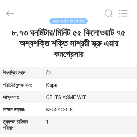
2026
Jiangxi
Kapa
Gas
Technology
স্ক্রু এয়ার সংক্ষেপক
Co.,Ltd.
All
Rights
৮.৭৩ ঘনমিটার/মিনিট ৫৫ কিলোওয়াট ৭৫
বাড়ি
Reserved.
অশ্বশক্তি শক্তি সাশ্রয়ী স্ক্রু এয়ার
পণ্য
কমপ্রেসার
ভিডিও
উৎপত্তি স্থল:
চীন
পরিচিতিমুলক নাম:
Kapa
আমাদের
সাক্ষ্যদান:
CE ITS ASME WIT
সম্পর্কে
মডেল নম্বার:
KF55YC-0.8
কারখানা
ন্যূনতম চাহিদার
1
পরিমাণ:
পরিদর্শন