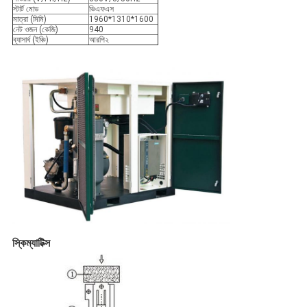
স্টার্ট মোড
ভিএফএস
মাত্রা (মিমি)
1960*1310*1600
নেট ওজন (কেজি)
940
ব্যাসার্ধ (ইঞ্চি)
আরপি২
স্কিম্যাটিক্স