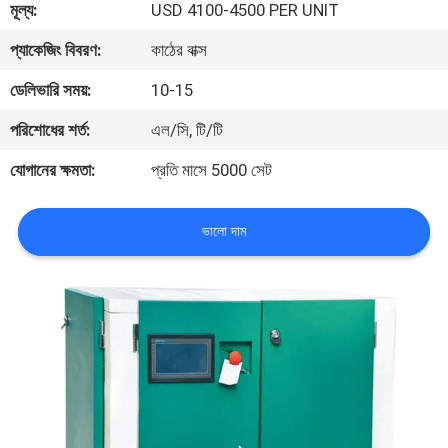
মূল্য:
USD 4100-4500 PER UNIT
গুণমান
প্যাকেজিং বিবরণ:
কাঠের বাক্স
নিয়ন্ত্রণ
ডেলিভারি সময়:
10-15
পরিশোধের শর্ত:
এল/সি, টি/টি
আমাদের
যোগানের ক্ষমতা:
প্রতি মাসে 5000 সেট
সাথে
যোগাযোগ
ভালো দাম
খবর
সাইট
ম্যাপ