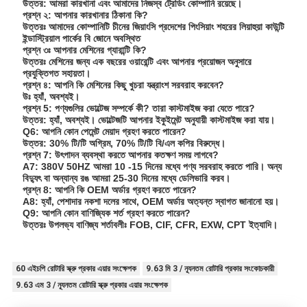
উত্তর: আমরা কারখানা এবং আমাদের নিজস্ব ট্রেডিং কোম্পানি রয়েছে।
প্রশ্ন ২: আপনার কারখানার ঠিকানা কি?
উত্তরঃ আমাদের কোম্পানিটি চীনের জিয়াংসি প্রদেশের পিংসিয়াং শহরের লিয়াহুয়া কাউন্টি
ইন্ডাস্ট্রিয়াল পার্কের বি জোনে অবস্থিত
প্রশ্ন ৩ঃ আপনার মেশিনের গ্যারান্টি কি?
উত্তরঃ মেশিনের জন্য এক বছরের ওয়ারেন্টি এবং আপনার প্রয়োজন অনুসারে
প্রযুক্তিগত সহায়তা।
প্রশ্ন ৪: আপনি কি মেশিনের কিছু খুচরা যন্ত্রাংশ সরবরাহ করবেন?
উঃ হ্যাঁ, অবশ্যই।
প্রশ্ন 5: পণ্যগুলির ভোল্টেজ সম্পর্কে কী? তারা কাস্টমাইজ করা যেতে পারে?
উত্তর: হ্যাঁ, অবশ্যই। ভোল্টেজটি আপনার ইকুইমেন্ট অনুযায়ী কাস্টমাইজ করা যায়।
Q6: আপনি কোন পেমেন্ট মেয়াদ গ্রহণ করতে পারেন?
উত্তর: 30% টি/টি অগ্রিম, 70% টি/টি বি/এল কপির বিরুদ্ধে।
প্রশ্ন 7: উৎপাদন ব্যবস্থা করতে আপনার কতক্ষণ সময় লাগবে?
A7: 380V 50HZ আমরা 10 -15 দিনের মধ্যে পণ্য সরবরাহ করতে পারি। অন্য
বিদ্যুৎ বা অন্যান্য রঙ আমরা 25-30 দিনের মধ্যে ডেলিভারি করব।
প্রশ্ন 8: আপনি কি OEM অর্ডার গ্রহণ করতে পারেন?
A8: হ্যাঁ, পেশাদার নকশা দলের সাথে, OEM অর্ডার অত্যন্ত স্বাগত জানানো হয়।
Q9: আপনি কোন বাণিজ্যিক শর্ত গ্রহণ করতে পারেন?
উত্তরঃ উপলভ্য বাণিজ্য শর্তাবলীঃ FOB, CIF, CFR, EXW, CPT ইত্যাদি।
60 এইচপি রোটারি স্ক্রু প্রকার এয়ার সংক্ষেপক
9.63 মি 3 / ন্যূনতম রোটারি প্রকার সংকোচকারী
9.63 এম 3 / ন্যূনতম রোটারি স্ক্রু প্রকার এয়ার সংক্ষেপক