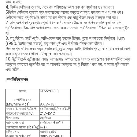
কাজ রয়েছে
4. পিস্টন মেশিনের তুলনায়, এতে কম পরিধানের অংশ এবং কম ব্যর্থতার হার রয়েছে।
5পিস্টন মেশিনের তুলনায় স্ক্রু সংকোচনের কাজের বক্ররেখা মসৃণ, কম কম্পন এবং কম শব্দ।
6শীতল করার পদ্ধতিগুলি সাধারণত জল শীতল এবং বায়ু শীতল মধ্যে বিভক্ত করা হয়।
7. তাপ অপসারণ ব্যবস্থাঃ প্লেট-ফিন কাঠামো এবং উচ্চ মানের উপকরণগুলি কুলারের চাপ
প্রতিরোধের, উচ্চ তাপ অপসারণের দক্ষতা এবং ভাল জারা প্রতিরোধের নিশ্চিত করার জন্য গৃহীত
হয়।
8. বায়ু ফিল্টারঃ ভারী-ডুয়িং, মাল্টি-স্টেজ বায়ু ইনলেট ফিল্টার, ধুলো অপসারণের নির্ভুলতা 1um
((98% ফিল্টার করা হয়েছে), বড় কাজ পৃষ্ঠ এবং দীর্ঘ আপেক্ষিক সেবা জীবন।
9তেল/গ্যাস বিভাজকঃ নতুন বিভাজকটি ব্র্যান্ড-নতুন ফিল্টার উপাদান গ্রহণ করে, যার দক্ষতা বেশি
এবং বায়ুতে তেলের পরিমাণ 2ppm এর চেয়ে কম।
10. ইন্টেলিজেন্ট কন্ট্রোলার: এয়ার কম্প্রেসার অপারেশনের সমস্ত অপারেশন এবং সম্পর্কিত তথ্য
কন্ট্রোল প্যানেলে প্রদর্শিত হয়, যা আপনার আঙ্গুলের মধ্যে নিয়ন্ত্রণ করা হয়, যা সহজ,সুবিধাজনক
এবং সঠিক.
স্পেসিফিকেশন
মডেল
KF55YC-0.8
স্পেসিফিকেশন
(M3/Min/Mpa)
8.৭৩/০।8
পাওয়ার কিলোওয়াট/এইচপি
৫৫ কিলোওয়াট/৭৫ এইচপি
পরিবেশে তাপমাত্রা °C
2°C-45°C
শীতল মোড
বায়ু শীতল
স্রাব তাপমাত্রা
≤ পরিবেশে +১৫°সি
গোলমালের মাত্রা Db ((A))
৬৮±২
চালিত মোড
সরাসরি ড্রাইভ
পাওয়ার (V/Ph/Hz)
380V/3/50Hz