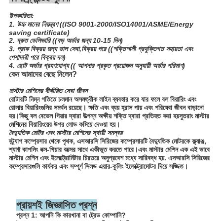
উপকারিতা:
1. উচ্চ মানের নিয়ন্ত্রণ ((ISO 9001-2000/ISO14001/ASME/Energy
saving certificate)
2. দ্রুত ডেলিভারি ((বড় অর্ডার জন্য 10-15 দিন)
3. প্রাক বিক্রয় জন্য ভাল সেবা,বিক্রয় পরে ((শক্তিশালী প্রযুক্তিগত সহায়তা এবং
পেশাদারী পরে বিক্রয় দল)
4. ছোট অর্ডার গ্রহণযোগ্য (( আপনার প্রকৃত প্রয়োজন অনুযায়ী অর্ডার পরিমাণ)
কেন আমাদের বেছে নিলেন?
মাস্টার মেশিনের দীর্ঘায়িত সেবা জীবন
রোটারটি নিম্ন গতিতে চলমান অসমত্রীক লাইন ব্যবহার করে যার ফলে বল বিয়ারিং এবং
রোলার বিয়ারিংগুলির সমর্থন রয়েছে। ক্ষতি এবং ব্যয় হ্রাস পায় এবং পরিষেবা জীবন বাড়ানো
হয়।কিছু বল বেভেল গিয়ার দ্বারা উত্পন্ন অক্ষীয় শক্তি দ্বারা প্রতিহত করা হয়সুতরাং মাস্টার
মেশিনের বিয়ারিংয়ের উপর লোড কমিয়ে দেওয়া হয়।
বৈদ্যুতিক মোটর এবং মাস্টার মেশিনের স্থায়ী সমন্বয়
স্ট্র্যাপ কম্প্রেসার থেকে পৃথক, এসআরসি সিরিজের কম্প্রেসারটি বৈদ্যুতিক মোটরকে ফ্ল্যাঞ্জ,
শ্যাফ্ট কাপলিং বক্স-গিয়ার বক্সের সাথে একীভূত করতে পারে।এবং মাস্টার মেশিন এক এই ভাবে
মাস্টার মেশিন এবং ইলেক্ট্রোমিটার চিরতরে অনুপ্রবেশ মধ্যে সারিবদ্ধ হয়. এসআরসি সিরিজের
কম্প্রেসারগুলি কার্যকর এবং সম্পূর্ণ সিলড এয়ার-কুলিং ইলেক্ট্রোমোটর দিয়ে সজ্জিত।
প্রায়শই জিজ্ঞাসিত প্রশ্ন
প্রশ্ন 1: আপনি কি কারখানা বা ট্রেড কোম্পানি?