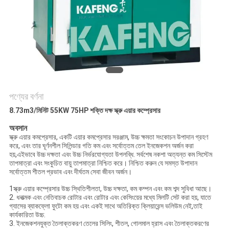
PRIVACY
POLICY
পণ্যের বর্ণনা
8.73m3/মিনিট 55KW 75HP শক্তি দক্ষ স্ক্রু এয়ার কম্প্রেসার
অবসান
স্ক্রু এয়ার কমপ্রেসার, একটি এয়ার কমপ্রেসার সরঞ্জাম, উচ্চ ক্ষমতা সংকোচন উপাদান গ্রহণ
করে, এবং তার ঘূর্ণনশীল সিলিন্ডার গতি কম এবং সর্বোত্তম তেল ইনজেকশন অর্জন করা
হয়,এইভাবে উচ্চ দক্ষতা এবং উচ্চ নির্ভরযোগ্যতা উপলব্ধি. সর্বশেষ নকশা অত্যন্ত কম সিস্টেম
তাপমাত্রা এবং সংকুচিত বায়ু তাপমাত্রা নিশ্চিত করে। নিশ্চিত করুন যে সমস্ত উপাদান
সর্বোত্তম শীতল প্রভাব এবং দীর্ঘতম সেবা জীবন অর্জন।
1স্ক্রু এয়ার কম্প্রেসার উচ্চ স্থিতিশীলতা, উচ্চ দক্ষতা, কম কম্পন এবং কম শব্দ সুবিধা আছে।
2. ধনাত্মক এবং নেতিবাচক রোটার এবং রোটার এবং কেসিংয়ের মধ্যে মিলটি সেট করা হয়, যাতে
গ্যাসের ব্যাকফ্লো ফুটো কম হয় এবং একই সাথে অতিরিক্ত ক্লিয়ারেন্স ভলিউম নেই,তাই
কার্যকারিতা উচ্চ.
3. ইনজেকশনযুক্ত তৈলাক্তকরণ তেলের সিলিং, শীতল, গোলমাল হ্রাস এবং তৈলাক্তকরণের