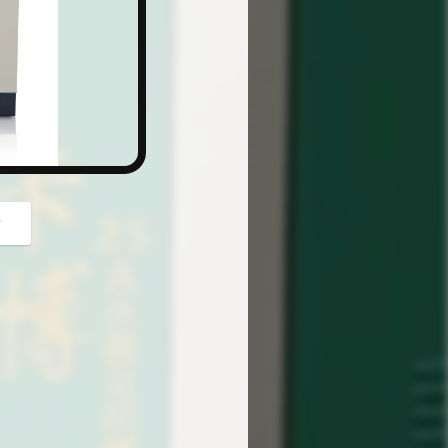
button
গ