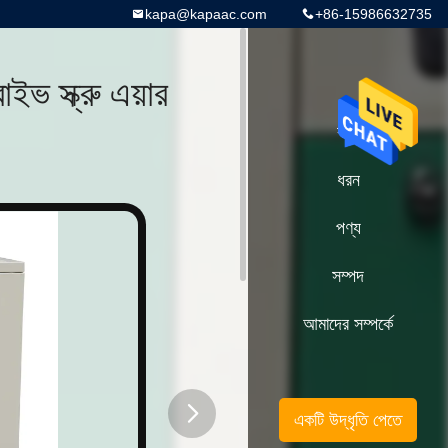
kapa@kapaac.com
+86-15986632735
 স্ক্রু এয়ার
বাড়ি
ধরন
পণ্য
সম্পদ
আমাদের সম্পর্কে
একটি উদ্ধৃতি পেতে