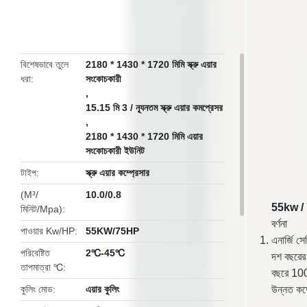
butto
বিশেষভাবে তুলে
2180 * 1430 * 1720 মিমি স্ক্রু এয়ার
ধরা
সংকোচকারী
,
15.15 মি 3 / ন্যূনতম স্ক্রু এয়ার কমপ্রেসর
,
2180 * 1430 * 1720 মিমি এয়ার
সংকোচকারী ইউনিট
টাইপ
স্ক্রু এয়ার কম্প্রেসার
(M³/
10.0/0.8
55kw / 
মিনিট/Mpa)
বর্ণনা
পাওয়ার Kw/HP
55KW/75HP
এনার্জি সেভ
পরিবেষ্টিত
2℃-45℃
দশ বছরের স
তাপমাত্রা ℃
বছরে 100,
কুলিং মোড
এয়ার কুলিং
উন্নত কম্প