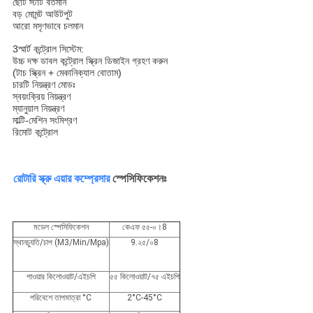
ছোট স্টার্ট বর্তমান
বড় মোমন্ট আউটপুট
আরো মসৃণভাবে চলমান
3স্মার্ট কন্ট্রোল সিস্টেম:
উচ্চ দক্ষ ডাবল কন্ট্রোল স্ক্রিন ডিজাইন গ্রহণ করুন
(টাচ স্ক্রিন + মেকানিক্যাল বোতাম)
চারটি নিয়ন্ত্রণ মোডঃ
স্বয়ংক্রিয় নিয়ন্ত্রণ
ম্যানুয়াল নিয়ন্ত্রণ
মাল্টি-মেশিন সংমিশ্রণ
রিমোট কন্ট্রোল
রোটারি স্ক্রু এয়ার কম্প্রেসার
স্পেসিফিকেশনঃ
মডেল স্পেসিফিকেশন
কেএফ ৫৫-০।8
স্থানচ্যুতি/চাপ (M3/Min/Mpa)
9.২৫/০8
পাওয়ার কিলোওয়াট/এইচপি
৫৫ কিলোওয়াট/৭৫ এইচপি
পরিবেশে তাপমাত্রা °C
2°C-45°C