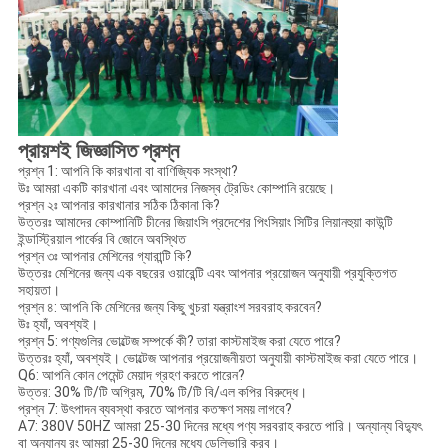
প্রায়শই জিজ্ঞাসিত প্রশ্ন
প্রশ্ন 1: আপনি কি কারখানা বা বাণিজ্যিক সংস্থা?
উঃ আমরা একটি কারখানা এবং আমাদের নিজস্ব ট্রেডিং কোম্পানি রয়েছে।
প্রশ্ন ২ঃ আপনার কারখানার সঠিক ঠিকানা কি?
উত্তরঃ আমাদের কোম্পানিটি চীনের জিয়াংসি প্রদেশের পিংসিয়াং সিটির লিয়ানহুয়া কাউন্টি
ইন্ডাস্ট্রিয়াল পার্কের বি জোনে অবস্থিত
প্রশ্ন ৩ঃ আপনার মেশিনের গ্যারান্টি কি?
উত্তরঃ মেশিনের জন্য এক বছরের ওয়ারেন্টি এবং আপনার প্রয়োজন অনুযায়ী প্রযুক্তিগত
সহায়তা।
প্রশ্ন ৪: আপনি কি মেশিনের জন্য কিছু খুচরা যন্ত্রাংশ সরবরাহ করবেন?
উঃ হ্যাঁ, অবশ্যই।
প্রশ্ন 5: পণ্যগুলির ভোল্টেজ সম্পর্কে কী? তারা কাস্টমাইজ করা যেতে পারে?
উত্তরঃ হ্যাঁ, অবশ্যই। ভোল্টেজ আপনার প্রয়োজনীয়তা অনুযায়ী কাস্টমাইজ করা যেতে পারে।
Q6: আপনি কোন পেমেন্ট মেয়াদ গ্রহণ করতে পারেন?
উত্তর: 30% টি/টি অগ্রিম, 70% টি/টি বি/এল কপির বিরুদ্ধে।
প্রশ্ন 7: উৎপাদন ব্যবস্থা করতে আপনার কতক্ষণ সময় লাগবে?
A7: 380V 50HZ আমরা 25-30 দিনের মধ্যে পণ্য সরবরাহ করতে পারি। অন্যান্য বিদ্যুৎ
বা অন্যান্য রং আমরা 25-30 দিনের মধ্যে ডেলিভারি করব।