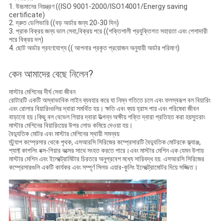
1. উচ্চমানের নিয়ন্ত্রণ ((ISO 9001-2000/ISO14001/Energy saving
certificate)
2. দ্রুত ডেলিভারি ((বড় অর্ডার জন্য 20-30 দিন)
3. প্রাক বিক্রয় জন্য ভাল সেবা,বিক্রয় পরে ((শক্তিশালী প্রযুক্তিগত সহায়তা এবং পেশাদারী
পরে বিক্রয় দল)
4. ছোট অর্ডার গ্রহণযোগ্য (( আপনার প্রকৃত প্রয়োজন অনুযায়ী অর্ডার পরিমাণ)
কেন আমাদের বেছে নিলেন?
মাস্টার মেশিনের দীর্ঘ সেবা জীবন
রোটারটি একটি অস্বাভাবিক লাইন ব্যবহার করে যা নিম্ন গতিতে চলে এবং ফলস্বরূপ বল বিয়ারিং
এবং রোলার বিয়ারিংগুলির দ্বারা সমর্থিত হয়। ক্ষতি এবং ব্যয় হ্রাস পায় এবং পরিষেবা জীবন
বাড়ানো হয়।কিছু বল বেভেল গিয়ার দ্বারা উত্পন্ন অক্ষীয় শক্তি দ্বারা প্রতিহত করা হয়সুতরাং
মাস্টার মেশিনের বিয়ারিংয়ের উপর লোড কমিয়ে দেওয়া হয়।
বৈদ্যুতিক মোটর এবং মাস্টার মেশিনের স্থায়ী সমন্বয়
স্ট্র্যাপ কম্প্রেসার থেকে পৃথক, এসআরসি সিরিজের কম্প্রেসারটি বৈদ্যুতিক মোটরকে ফ্ল্যাঞ্জ,
শ্যাফ্ট কাপলিং বক্স-গিয়ার বক্সের সাথে সংহত করতে পারে।এবং মাস্টার মেশিন এক যেমন উপায়
মাস্টার মেশিন এবং ইলেক্ট্রোমিটার চিরতরে অনুপ্রবেশ মধ্যে সারিবদ্ধ হয়. এসআরসি সিরিজের
কম্প্রেসারগুলি একটি কার্যকর এবং সম্পূর্ণ সিলড এয়ার-কুলিং ইলেক্ট্রোমোটর দিয়ে সজ্জিত।