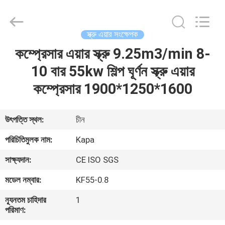
2026
Jiangxi
Kapa
Gas
Technology
স্ক্রু এয়ার সংক্ষেপক
Co.,Ltd.
All
Rights
কম্প্রেসার এয়ার স্ক্রু 9.25m3/min 8-
বাড়ি
Reserved.
10 বার 55kw শিল্প ঘূর্ণন স্ক্রু এয়ার
পণ্য
কম্প্রেসার 1900*1250*1600
ভিডিও
উৎপত্তি স্থল:
চীন
পরিচিতিমুলক নাম:
Kapa
আমাদের
সাক্ষ্যদান:
CE ISO SGS
সম্পর্কে
মডেল নম্বার:
KF55-0.8
কারখানা
ন্যূনতম চাহিদার
1
পরিমাণ:
পরিদর্শন