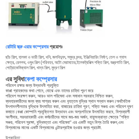
রোটারি স্ক্রু এয়ার কম্প্রেসার
প্রয়োগঃ
ছাঁচ শিল্প, হালকা ও ভারী শিল্প, খনি, জলবিদ্যুৎ, সমুদ্র বন্দর, ইঞ্জিনিয়ারিং নির্মাণ, তেল ও গ্যাস
ক্ষেত্র, রেলপথ, ওষুধ শিল্প (পরিবহন, অটো মেরামতের,ইলেকট্রনিক্স শক্তি শিল্প, যন্ত্রপাতি শিল্প,
পেট্রোকেমিক্যাল শিল্প, খাদ্য শিল্প, মুদ্রণ শিল্প
এর সুবিধা
কেপা কম্প্রেসার
পরিবেশ রক্ষার জন্য উদ্ভাবনী প্রযুক্তি
কাপ্পা গ্রাহকদের কথা শোনে, বোঝে এবং তাদের চাহিদা পূরণ করে
পরিবেশ সংরক্ষণ করুন, আরও ভাল পরিষেবা এবং সমাধান সরবরাহ নিশ্চিত করুন,
ব্যবহারকারীদের জন্য ব্যয় সাশ্রয় করুন এবং বৃহত্তম বৃদ্ধির স্থান সন্ধান করুন।অর্থনৈতিক
উৎপাদনশীলতার বৃদ্ধিকে উৎসাহিত করা, বাজারের চাহিদা পূরণ, শক্তি সঞ্চয় এবং পরিবেশ দূষণ
কমাতে।কপ্পা কোম্পানি প্রযুক্তিগত উদ্ভাবন এবং অগ্রগতিকে উৎসাহিত করবে, বিশ্বব্যাপী
অংশীদার, সরবরাহকারী এবং কর্মচারীদের সাথে জয়-জয় অর্জন, বায়ুসংক্রান্ত ক্ষেত্রে "শক্তি
সঞ্চয়, পরিবেশ সুরক্ষা, বুদ্ধিমত্তা এবং পরিষেবা" এর একটি নতুন বিশ্ব তৈরি করুন,এবং
বিশ্বমানের মানের একটি বিশ্বমানের এন্টারপ্রাইজ হওয়ার জন্য প্রচেষ্টা.
উপকারিতা: