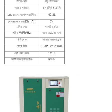
শীতল মোড
বায়ু শীতলকরণ
স্রাব তাপমাত্রা
≤অ্যাম্বিন্ট+১৫°সি
Lub তেলের ধারণক্ষমতা লিটার
42.3L
গোলমালের মাত্রা Db ((A))
74
চালিত মোড
সরাসরি ড্রাইভ
শক্তি V/Ph/Hz
৩৮০ ভোল্ট/৫০ হার্জ
স্টার্ট মোড
পাওয়ার ফ্রিকোয়েন্সি
মাত্রা মিমি
1900*1250*1600
নেট ওজন কেজি
1230
আউট যাক ব্যাসার্ধ ইঞ্চি
আরপি২