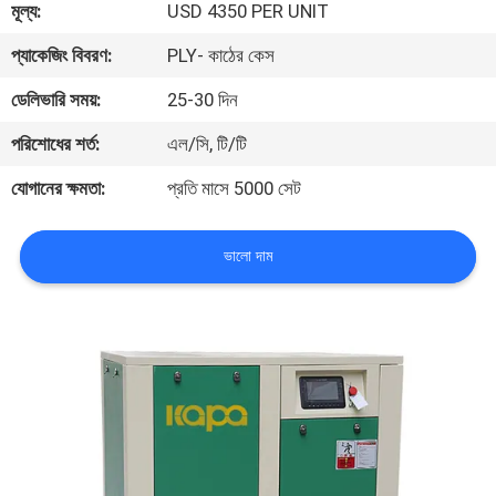
মূল্য:
USD 4350 PER UNIT
গুণমান
প্যাকেজিং বিবরণ:
PLY- কাঠের কেস
নিয়ন্ত্রণ
ডেলিভারি সময়:
25-30 দিন
পরিশোধের শর্ত:
এল/সি, টি/টি
আমাদের
যোগানের ক্ষমতা:
প্রতি মাসে 5000 সেট
সাথে
যোগাযোগ
ভালো দাম
খবর
সাইট
ম্যাপ