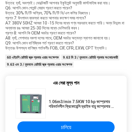
উত্তর: হ্যাঁ, অবশ্যই। ভোল্টেজটি আপনার ইকুইমেন্ট অনুযায়ী কাস্টমাইজ করা যায়।
Q6: আপনি কোন পেমেন্ট মেয়াদ গ্রহণ করতে পারেন?
উত্তর: 30% টি/টি অগ্রিম, 70% টি/টি বি/এল কপির বিরুদ্ধে।
প্রশ্ন 7: উৎপাদন ব্যবস্থা করতে আপনার কতক্ষণ সময় লাগবে?
A7: 380V 50HZ আমরা 10 -15 দিনের মধ্যে পণ্য সরবরাহ করতে পারি। অন্য বিদ্যুৎ বা
অন্যান্য রঙ আমরা 25-30 দিনের মধ্যে ডেলিভারি করব।
প্রশ্ন 8: আপনি কি OEM অর্ডার গ্রহণ করতে পারেন?
A8: হ্যাঁ, পেশাদার নকশা দলের সাথে, OEM অর্ডার অত্যন্ত স্বাগত জানানো হয়।
Q9: আপনি কোন বাণিজ্যিক শর্ত গ্রহণ করতে পারেন?
উত্তরঃ উপলভ্য বাণিজ্য শর্তাবলীঃ FOB, CIF, CFR, EXW, CPT ইত্যাদি।
60 এইচপি রোটারি স্ক্রু প্রকার এয়ার সংক্ষেপক
9.63 মি 3 / ন্যূনতম রোটারি প্রকার সংকোচকারী
9.63 এম 3 / ন্যূনতম রোটারি স্ক্রু প্রকার এয়ার সংক্ষেপক
এর সেরা মূল্য পান
1.06m3/min 7.5KW 10 hp কম্প্রেসার
পরিবর্তনশীল ফ্রিকোয়েন্সি ড্রাইভ বায়ু কম্প্রেসার শিল্প
স্ক্রু বায়ু কম্প্রেসার
চালিয়ে