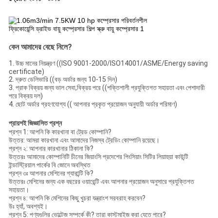
কেন আমাদের বেছে নিলে?
1. উচ্চ মানের নিয়ন্ত্রণ ((ISO 9001-2000/ISO14001/ASME/Energy saving
certificate)
2. দ্রুত ডেলিভারি ((বড় অর্ডার জন্য 10-15 দিন)
3. প্রাক বিক্রয় জন্য ভাল সেবা,বিক্রয় পরে ((শক্তিশালী প্রযুক্তিগত সহায়তা এবং পেশাদারী
পরে বিক্রয় দল)
4. ছোট অর্ডার গ্রহণযোগ্য (( আপনার প্রকৃত প্রয়োজন অনুযায়ী অর্ডার পরিমাণ)
প্রায়শই জিজ্ঞাসিত প্রশ্ন
প্রশ্ন 1: আপনি কি কারখানা বা ট্রেড কোম্পানি?
উত্তর: আমরা কারখানা এবং আমাদের নিজস্ব ট্রেডিং কোম্পানি রয়েছে।
প্রশ্ন ২: আপনার কারখানার ঠিকানা কি?
উত্তরঃ আমাদের কোম্পানিটি চীনের জিয়াংসি প্রদেশের পিংসিয়াং সিটির লিয়াহুয়া কাউন্টি
ইন্ডাস্ট্রিয়াল পার্কের বি জোনে অবস্থিত
প্রশ্ন ৩ঃ আপনার মেশিনের গ্যারান্টি কি?
উত্তরঃ মেশিনের জন্য এক বছরের ওয়ারেন্টি এবং আপনার প্রয়োজন অনুসারে প্রযুক্তিগত
সহায়তা।
প্রশ্ন ৪: আপনি কি মেশিনের কিছু খুচরা যন্ত্রাংশ সরবরাহ করবেন?
উঃ হ্যাঁ, অবশ্যই।
প্রশ্ন 5: পণ্যগুলির ভোল্টেজ সম্পর্কে কী? তারা কাস্টমাইজ করা যেতে পারে?