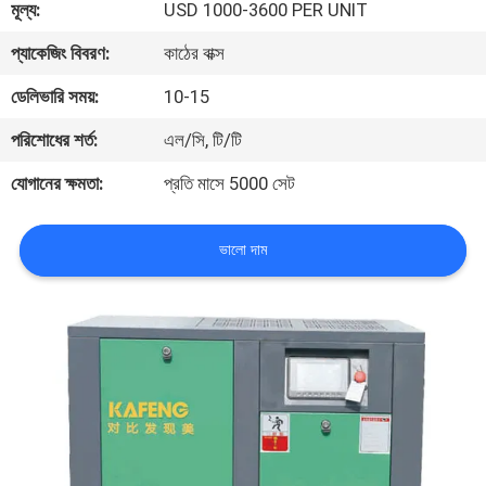
মূল্য:
USD 1000-3600 PER UNIT
গুণমান
প্যাকেজিং বিবরণ:
কাঠের বাক্স
নিয়ন্ত্রণ
ডেলিভারি সময়:
10-15
পরিশোধের শর্ত:
এল/সি, টি/টি
আমাদের
যোগানের ক্ষমতা:
প্রতি মাসে 5000 সেট
সাথে
যোগাযোগ
ভালো দাম
খবর
সাইট
ম্যাপ