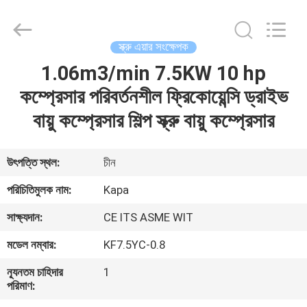
2026
Jiangxi
Kapa
Gas
Technology
স্ক্রু এয়ার সংক্ষেপক
Co.,Ltd.
All
Rights
1.06m3/min 7.5KW 10 hp
বাড়ি
Reserved.
কম্প্রেসার পরিবর্তনশীল ফ্রিকোয়েন্সি ড্রাইভ
পণ্য
বায়ু কম্প্রেসার শিল্প স্ক্রু বায়ু কম্প্রেসার
ভিডিও
উৎপত্তি স্থল:
চীন
পরিচিতিমুলক নাম:
Kapa
আমাদের
সাক্ষ্যদান:
CE ITS ASME WIT
সম্পর্কে
মডেল নম্বার:
KF7.5YC-0.8
কারখানা
ন্যূনতম চাহিদার
1
পরিমাণ:
পরিদর্শন