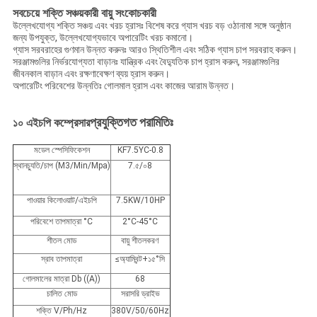
সবচেয়ে শক্তি সঞ্চয়কারী বায়ু সংকোচকারী
উল্লেখযোগ্য শক্তি সঞ্চয় এবং খরচ হ্রাসঃ বিশেষ করে গ্যাস খরচ বড় ওঠানামা সঙ্গে অনুষ্ঠান
জন্য উপযুক্ত, উল্লেখযোগ্যভাবে অপারেটিং খরচ কমানো।
গ্যাস সরবরাহের গুণমান উন্নত করুনঃ আরও স্থিতিশীল এবং সঠিক গ্যাস চাপ সরবরাহ করুন।
সরঞ্জামগুলির নির্ভরযোগ্যতা বাড়ানঃ যান্ত্রিক এবং বৈদ্যুতিক চাপ হ্রাস করুন, সরঞ্জামগুলির
জীবনকাল বাড়ান এবং রক্ষণাবেক্ষণ ব্যয় হ্রাস করুন।
অপারেটিং পরিবেশের উন্নতিঃ গোলমাল হ্রাস এবং কাজের আরাম উন্নত।
প্রযুক্তিগত পরামিতিঃ
১০ এইচপি কম্প্রেসার
মডেল স্পেসিফিকেশন
KF7.5YC-0.8
স্থানচ্যুতি/চাপ (M3/Min/Mpa)
7.৫/০8
পাওয়ার কিলোওয়াট/এইচপি
7.5KW/10HP
পরিবেশে তাপমাত্রা °C
2°C-45°C
শীতল মোড
বায়ু শীতলকরণ
স্রাব তাপমাত্রা
≤অ্যাম্বিন্ট+১৫°সি
গোলমালের মাত্রা Db ((A))
68
চালিত মোড
সরাসরি ড্রাইভ
শক্তি V/Ph/Hz
380V/50/60Hz