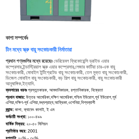
কাপা সম্পর্কেঃ
চীন মধ্যে স্ক্রু বায়ু সংকোচকারী নির্মাতারা
ভেরিয়েবল ফ্রিকোয়েন্সি ড্রাইভ এয়ার
প্রধান পণ্যগুলির মধ্যে রয়েছেঃ
কম্প্রেসার
ইন্ডাস্ট্রিয়াল স্ক্রু এয়ার কম্প্রেসার,
,
লেজার কাটিয়া চার-এক বায়ু
সংকোচকারী, মোবাইল ইন্টিগ্রেটেড বায়ু সংকোচকারী, তেল মুক্ত বায়ু সংকোচকারী,
ডিজেল মোবাইল বায়ু সংকোচকারী, বড় শিল্প বায়ু সংকোচকারী, বায়ু সংকোচকারী
আনুষাঙ্গিক,ইত্যাদি.
ব্যবসায়ের ধরনঃ
প্রস্তুতকারক, আমদানিকারক, রপ্তানিকারক, বিক্রেতা
প্রধান বাজার:
উত্তর আমেরিকা,দক্ষিণ আমেরিকা,পশ্চিম ইউরোপ,পূর্ব ইউরোপ,পূর্ব
এশিয়া,দক্ষিণ-পূর্ব এশিয়া,মধ্যপ্রাচ্য,আফ্রিকা,ওশেনিয়া,বিশ্বব্যাপী
ব্র্যান্ড:
কাপা, ক্যাফেং কালাই, ই এম
কর্মচারী সংখ্যা:
১০০-৪৯৯
বার্ষিক বিক্রয়:
২০-৫০ মিলিয়ন
প্রতিষ্ঠার বছর:
2001
রপ্তানি
:
২০% - ৩০%