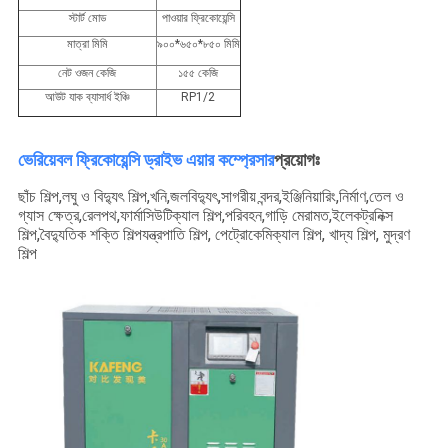
স্টার্ট মোড
পাওয়ার ফ্রিকোয়েন্সি
মাত্রা মিমি
৯০০*৬৫০*৮৫০ মিমি
নেট ওজন কেজি
১৫৫ কেজি
আউট যাক ব্যাসার্ধ ইঞ্চি
RP1/2
ভেরিয়েবল ফ্রিকোয়েন্সি ড্রাইভ এয়ার কম্প্রেসার
প্রয়োগঃ
ছাঁচ শিল্প,লঘু ও বিদ্যুৎ শিল্প,খনি,জলবিদ্যুৎ,সাগরীয় বন্দর,ইঞ্জিনিয়ারিং,নির্মাণ,তেল ও
গ্যাস ক্ষেত্র,রেলপথ,ফার্মাসিউটিক্যাল শিল্প,পরিবহন,গাড়ি মেরামত,ইলেকট্রনিক্স
শিল্প,বৈদ্যুতিক শক্তি শিল্পযন্ত্রপাতি শিল্প, পেট্রোকেমিক্যাল শিল্প, খাদ্য শিল্প, মুদ্রণ
শিল্প